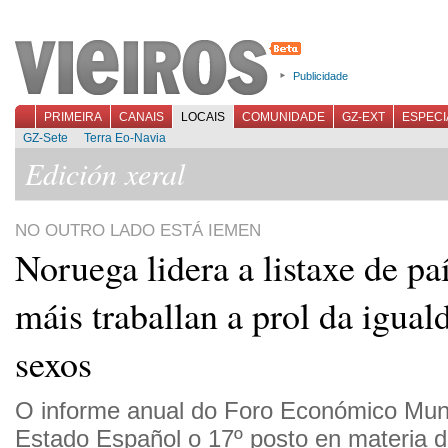
Publicidade
PRIMEIRA
CANAIS
LOCAIS
COMUNIDADE
GZ-EXT
ESPECI
GZ-Sete
Terra Eo-Navia
Edición xeral
NO OUTRO LADO ESTÁ IEMEN
Noruega lidera a listaxe de pa
máis traballan a prol da igual
sexos
O informe anual do Foro Económico Mund
Estado Español o 17º posto en materia d