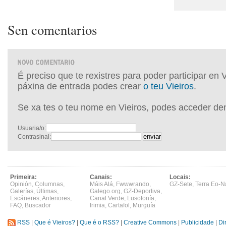
Sen comentarios
É preciso que te rexistres para poder participar en 
páxina de entrada podes crear
o teu Vieiros
.
Se xa tes o teu nome en Vieiros, podes acceder de
Usuaria/o:
Contrasinal:
Primeira:
Canais:
Locais:
Opinión
,
Columnas
,
Máis Alá
,
Fwwwrando
,
GZ-Sete
,
Terra Eo-N
Galerías
,
Últimas
,
Galego.org
,
GZ-Deportiva
,
Escáneres
,
Anteriores
,
Canal Verde
,
Lusofonía
,
FAQ
,
Buscador
Irimia
,
Cartafol
,
Murguía
RSS
|
Que é Vieiros?
|
Que é o RSS?
|
Creative Commons
|
Publicidade
|
Di