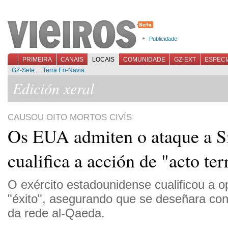
Publicidade
PRIMEIRA
CANAIS
LOCAIS
COMUNIDADE
GZ-EXT
ESPECI
GZ-Sete
Terra Eo-Navia
Edición xeral
CAUSOU OITO MORTOS CIVÍS
Os EUA admiten o ataque a Si
cualifica a acción de "acto ter
O exército estadounidense cualificou a o
"éxito", asegurando que se deseñara co
da rede al-Qaeda.