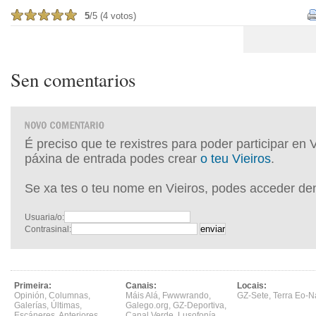
5
/5 (4 votos)
Sen comentarios
É preciso que te rexistres para poder participar en 
páxina de entrada podes crear
o teu Vieiros
.
Se xa tes o teu nome en Vieiros, podes acceder de
Usuaria/o:
Contrasinal:
Primeira:
Canais:
Locais:
Opinión
,
Columnas
,
Máis Alá
,
Fwwwrando
,
GZ-Sete
,
Terra Eo-N
Galerías
,
Últimas
,
Galego.org
,
GZ-Deportiva
,
Escáneres
,
Anteriores
,
Canal Verde
,
Lusofonía
,