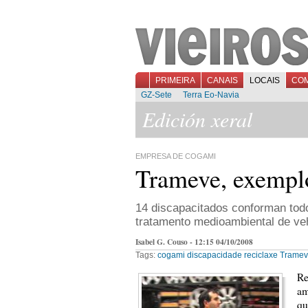
PRIMEIRA
CANAIS
LOCAIS
CO
GZ-Sete
Terra Eo-Navia
Edición xeral
EMPRESA DE COGAMI
Trameve, exempl
14 discapacitados conforman todo
tratamento medioambiental de ve
Isabel G. Couso - 12:15 04/10/2008
Tags:
cogami
discapacidade
reciclaxe
Trame
Re
am
qu