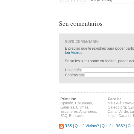
Sen comentarios
É preciso que te rexistres para poder part
teu Vieiros
.
Se xa tes o teu nome en Vieiros, podes a
Usuaria/o:
Contrasinal:
Primeira:
Canais:
Opinión
,
Columnas
,
Máis Alá
,
Fwww
Galerías
,
Últimas
,
Galego.org
,
GZ-
Escáneres
,
Anteriores
,
Canal Verde
,
Lu
FAQ
,
Buscador
Irimia
,
Cartafol
,
RSS
|
Que é Vieiros?
|
Que é o RSS?
|
Cre