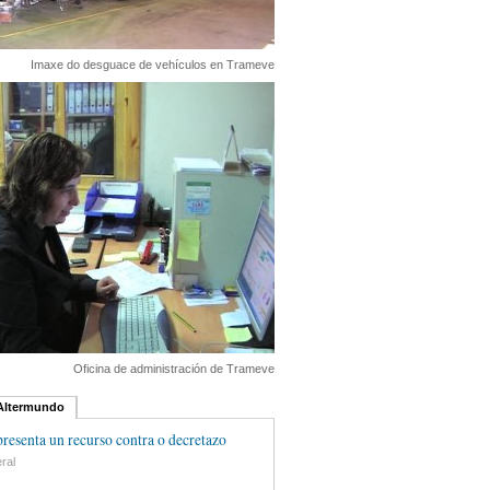
Imaxe do desguace de vehículos en Trameve
Oficina de administración de Trameve
 Altermundo
esenta un recurso contra o decretazo
ral