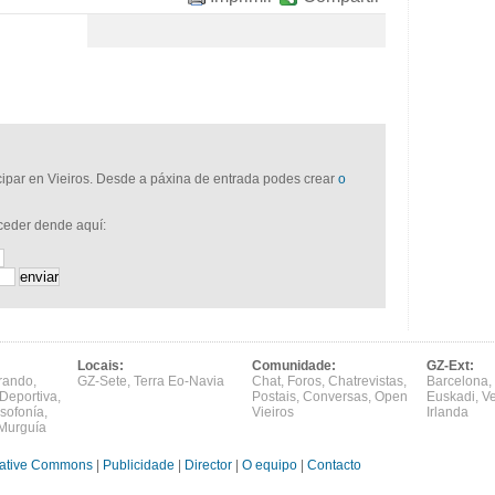
icipar en Vieiros. Desde a páxina de entrada podes crear
o
cceder dende aquí:
Locais:
Comunidade:
GZ-Ext:
rando
,
GZ-Sete
,
Terra Eo-Navia
Chat
,
Foros
,
Chatrevistas
,
Barcelona
,
Deportiva
,
Postais
,
Conversas
,
Open
Euskadi
,
V
sofonía
,
Vieiros
Irlanda
Murguía
ative Commons
|
Publicidade
|
Director
|
O equipo
|
Contacto