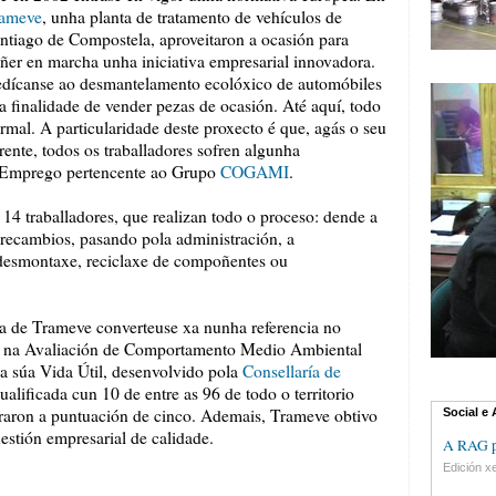
ameve
, unha planta de tratamento de vehículos de
ntiago de Compostela, aproveitaron a ocasión para
ñer en marcha unha iniciativa empresarial innovadora.
dícanse ao desmantelamento ecolóxico de automóbiles
a finalidade de vender pezas de ocasión. Até aquí, todo
rmal. A particularidade deste proxecto é que, agás o seu
rente, todos os traballadores sofren algunha
e Emprego pertencente ao Grupo
COGAMI
.
14 traballadores, que realizan todo o proceso: dende a
 recambios, pasando pola administración, a
 desmontaxe, reciclaxe de compoñentes ou
a de Trameve converteuse xa nunha referencia no
n na Avaliación de Comportamento Medio Ambiental
da súa Vida Útil, desenvolvido pola
Consellaría de
ualificada cun 10 de entre as 96 de todo o territorio
raron a puntuación de cinco. Ademais, Trameve obtivo
Social e
estión empresarial de calidade.
A RAG pr
Edición xe