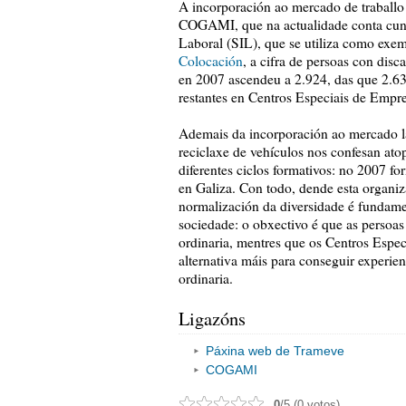
A incorporación ao mercado de traballo
COGAMI, que na actualidade conta cun 
Laboral (SIL), que se utiliza como exe
Colocación
, a cifra de persoas con dis
en 2007 ascendeu a 2.924, das que 2.63
restantes en Centros Especiais de Emp
Ademais da incorporación ao mercado lab
reciclaxe de vehículos nos confesan at
diferentes ciclos formativos: no 2007 f
en Galiza. Con todo, dende esta organiz
normalización da diversidade é fundamen
sociedade: o obxectivo é que as persoas
ordinaria, mentres que os Centros Espe
alternativa máis para conseguir experien
ordinaria.
Ligazóns
Páxina web de Trameve
COGAMI
0
/5 (0 votos)