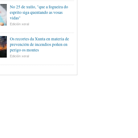
No 25 de xullo, "que a fogueira do
esprito siga quentando as vosas
vidas"
Edición xeral
Os recortes da Xunta en materia de
prevención de incendios poñen en
perigo os montes
Edición xeral