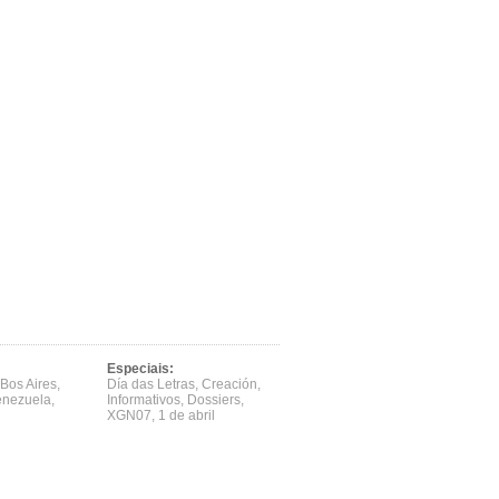
Especiais:
Bos Aires
,
Día das Letras
,
Creación
,
enezuela
,
Informativos
,
Dossiers
,
XGN07
,
1 de abril