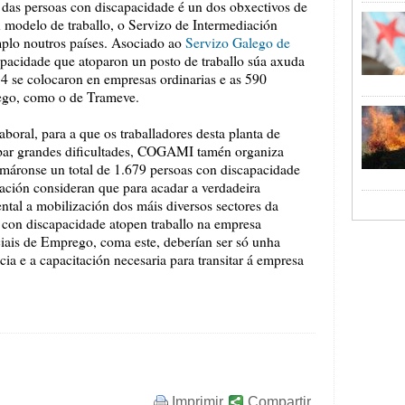
 das persoas con discapacidade é un dos obxectivos de
modelo de traballo, o Servizo de Intermediación
mplo noutros países. Asociado ao
Servizo Galego de
capacidade que atoparon un posto de traballo súa axuda
4 se colocaron en empresas ordinarias e as 590
rego, como o de Trameve.
oral, para a que os traballadores desta planta de
opar grandes dificultades, COGAMI tamén organiza
ormáronse un total de 1.679 persoas con discapacidade
ación consideran que para acadar a verdadeira
tal a mobilización dos máis diversos sectores da
 con discapacidade atopen traballo na empresa
ciais de Emprego, coma este, deberían ser só unha
cia e a capacitación necesaria para transitar á empresa
Imprimir
Compartir