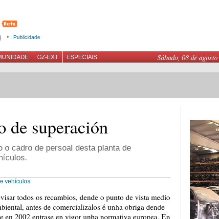
Publicidade
Sábado, 08 de agosto
MUNIDADE
GZ-EXT
ESPECIAIS
o de superación
 o cadro de persoal desta planta de
hículos.
ve
vehículos
visar todos os recambios, dende o punto de vista medio
biental, antes de comercializalos é unha obriga dende
e en 2002 entrase en vigor unha normativa europea. En