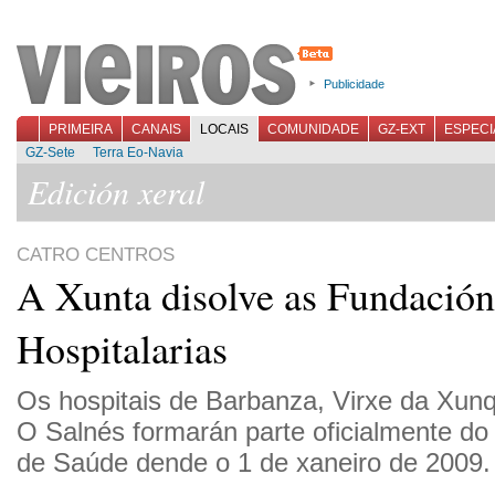
Publicidade
PRIMEIRA
CANAIS
LOCAIS
COMUNIDADE
GZ-EXT
ESPECI
GZ-Sete
Terra Eo-Navia
Edición xeral
CATRO CENTROS
A Xunta disolve as Fundación
Hospitalarias
Os hospitais de Barbanza, Virxe da Xunq
O Salnés formarán parte oficialmente do
de Saúde dende o 1 de xaneiro de 2009.