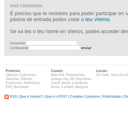
É preciso que te rexistres para poder participar en 
páxina de entrada podes crear
o teu Vieiros
.
Se xa tes o teu nome en Vieiros, podes acceder de
Usuaria/o:
Contrasinal:
Primeira:
Canais:
Locais:
Opinión
,
Columnas
,
Máis Alá
,
Fwwwrando
,
GZ-Sete
,
Terra Eo-N
Galerías
,
Últimas
,
Galego.org
,
GZ-Deportiva
,
Escáneres
,
Anteriores
,
Canal Verde
,
Lusofonía
,
FAQ
,
Buscador
Irimia
,
Cartafol
,
Murguía
RSS
|
Que é Vieiros?
|
Que é o RSS?
|
Creative Commons
|
Publicidade
|
Di