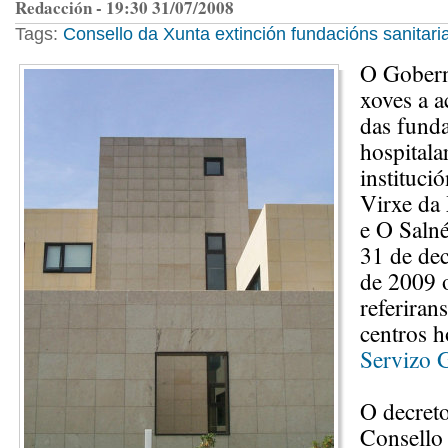
Redacción - 19:30 31/07/2008
Tags:
Consello da Xunta
extinción
fundacións sanitari
O Gobern
xoves a a
das funda
hospitala
instituci
Virxe da
e O Salné
31 de de
de 2009 
referiran
centros h
Servizo 
O decret
Consello