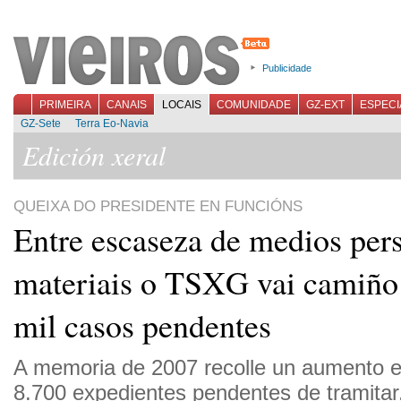
Publicidade
PRIMEIRA
CANAIS
LOCAIS
COMUNIDADE
GZ-EXT
ESPECI
GZ-Sete
Terra Eo-Navia
Edición xeral
QUEIXA DO PRESIDENTE EN FUNCIÓNS
Entre escaseza de medios pers
materiais o TSXG vai camiño
mil casos pendentes
A memoria de 2007 recolle un aumento 
8.700 expedientes pendentes de tramitar