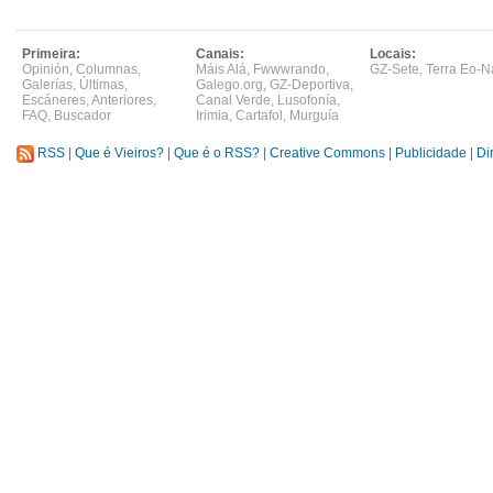
Primeira:
Canais:
Locais:
Opinión
,
Columnas
,
Máis Alá
,
Fwwwrando
,
GZ-Sete
,
Terra Eo-N
Galerías
,
Últimas
,
Galego.org
,
GZ-Deportiva
,
Escáneres
,
Anteriores
,
Canal Verde
,
Lusofonía
,
FAQ
,
Buscador
Irimia
,
Cartafol
,
Murguía
RSS
|
Que é Vieiros?
|
Que é o RSS?
|
Creative Commons
|
Publicidade
|
Di