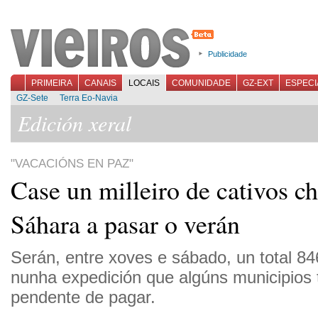
Publicidade
PRIMEIRA
CANAIS
LOCAIS
COMUNIDADE
GZ-EXT
ESPECI
GZ-Sete
Terra Eo-Navia
Edición xeral
"VACACIÓNS EN PAZ"
Case un milleiro de cativos c
Sáhara a pasar o verán
Serán, entre xoves e sábado, un total 84
nunha expedición que algúns municipios
pendente de pagar.