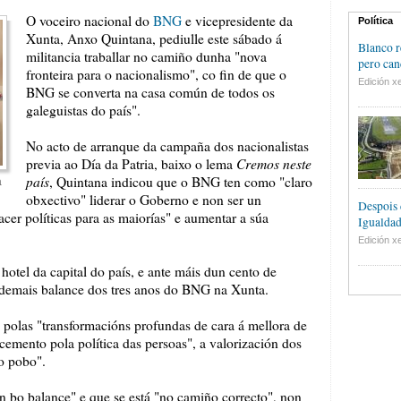
O voceiro nacional do
BNG
e vicepresidente da
Política
Xunta, Anxo Quintana, pediulle este sábado á
Blanco r
militancia traballar no camiño dunha "nova
pero can
fronteira para o nacionalismo", co fin de que o
Edición xe
BNG se converta na casa común de todos os
galeguistas do país".
No acto de arranque da campaña dos nacionalistas
Cremos neste
previa ao Día da Patria, baixo o lema
país
, Quintana indicou que o BNG ten como "claro
a
obxectivo" liderar o Goberno e non ser un
Despois 
cer políticas para as maiorías" e aumentar a súa
Igualdad
Edición xe
hotel da capital do país, e ante máis dun cento de
o ademais balance dos tres anos do BNG na Xunta.
 polas "transformacións profundas de cara á mellora de
cemento pola política das persoas", a valorización dos
o pobo".
n bo balance" e que se está "no camiño correcto", non