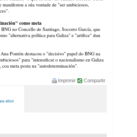
e manifestou a súa vontade de "ser ambiciosos,
ces".
minación" como meta
o BNG no Concello de Santiago, Socorro García, que
mo "alternativa política para Galiza" e "artífice" dun
a Ana Pontón destacou o "decisivo" papel do BNG na
ambiciosos" para "intensificar o nacionalismo en Galiza
 coa meta posta na "autodeterminación".
Imprimir
Compartir
a elixir