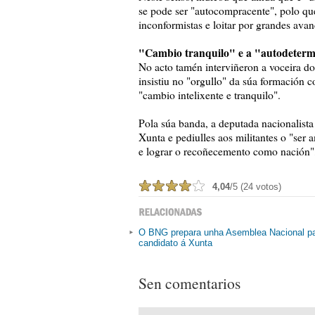
se pode ser "autocompracente", polo qu
inconformistas e loitar por grandes avan
"Cambio tranquilo" e a "autodeter
No acto tamén interviñeron a voceira d
insistiu no "orgullo" da súa formación co
"cambio intelixente e tranquilo".
Pola súa banda, a deputada nacionalist
Xunta e pediulles aos militantes o "ser 
e lograr o recoñecemento como nación",
4,04
/5 (24 votos)
O BNG prepara unha Asemblea Nacional par
candidato á Xunta
Sen comentarios