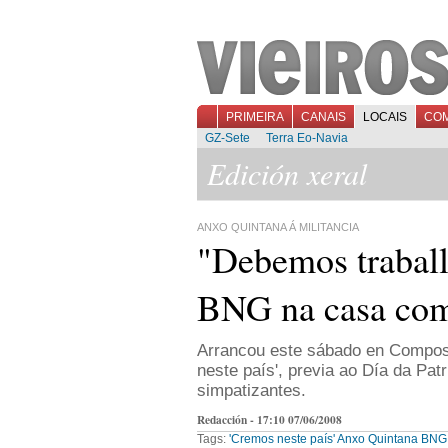
PRIMEIRA
CANAIS
LOCAIS
CO
GZ-Sete
Terra Eo-Navia
Edición xeral
ANXO QUINTANA Á MILITANCIA
"Debemos traball
BNG na casa com
Arrancou este sábado en Compos
neste país', previa ao Día da Pat
simpatizantes.
Redacción - 17:10 07/06/2008
Tags:
'Cremos neste país'
Anxo Quintana
BNG