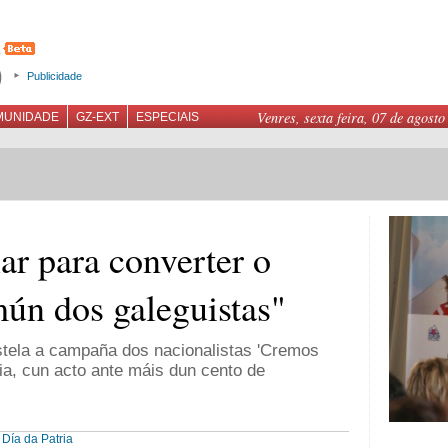
Publicidade
Venres, sexta feira, 07 de agosto
MUNIDADE
GZ-EXT
ESPECIAIS
ar para converter o
ún dos galeguistas"
tela a campaña dos nacionalistas 'Cremos
ria, cun acto ante máis dun cento de
Día da Patria