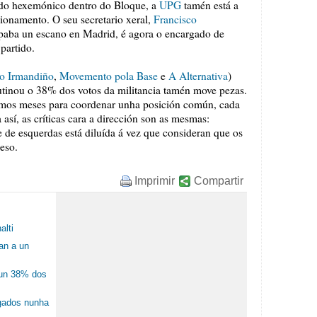
tido hexemónico dentro do Bloque, a
UPG
tamén está a
cionamento. O seu secretario xeral,
Francisco
paba un escano en Madrid, é agora o encargado de
partido.
o Irmandiño
,
Movemento pola Base
e
A Alternativa
)
tinou o 38% dos votos da militancia tamén move pezas.
timos meses para coordenar unha posición común, cada
así, as críticas cara a dirección son as mesmas:
 de esquerdas está diluída á vez que consideran que os
eso.
Imprimir
Compartir
alti
an a un
 un 38% dos
gados nunha