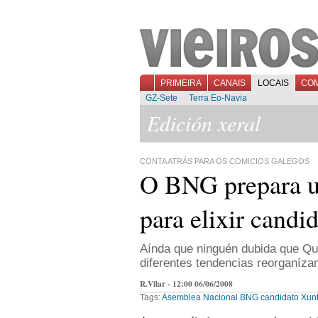
PRIMEIRA
CANAIS
LOCAIS
CO
GZ-Sete
Terra Eo-Navia
Edición xeral
CONTA ATRÁS PARA OS COMICIOS GALEGOS
O BNG prepara u
para elixir candi
Aínda que ninguén dubida que Qui
diferentes tendencias reorganíza
R.Vilar - 12:00 06/06/2008
Tags:
Asemblea Nacional
BNG
candidato
Xun