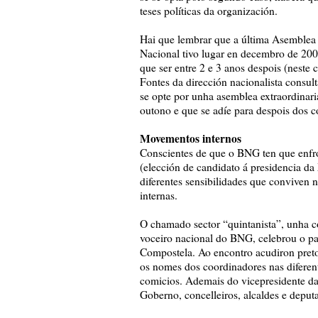
teses políticas da organización.
Hai que lembrar que a última Asemblea
Nacional tivo lugar en decembro de 2006
que ser entre 2 e 3 anos despois (nest
Fontes da dirección nacionalista consul
se opte por unha asemblea extraordinari
outono e que se adíe para despois dos c
Movementos internos
Conscientes de que o BNG ten que enfron
(elección de candidato á presidencia d
diferentes sensibilidades que conviven n
internas.
O chamado sector “quintanista”, unha c
voceiro nacional do BNG, celebrou o pa
Compostela. Ao encontro acudiron preto
os nomes dos coordinadores nas diferent
comicios. Ademais do vicepresidente d
Goberno, concelleiros, alcaldes e deput