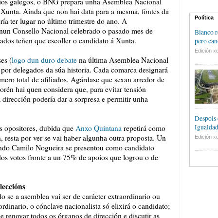
ios galegos, o BNG prepara unha Asemblea Nacional
 Xunta. Aínda que non hai data para a mesma, fontes da
Política
ía ter lugar no último trimestre do ano. A
 nun Consello Nacional celebrado o pasado mes de
Blanco r
liados teñen que escoller o candidato á Xunta.
pero can
Edición xe
es (
logo dun duro debate
na última Asemblea Nacional
 por delegados da súa historia. Cada comarca designará
mero total de afiliados. Agárdase que sexan arredor de
Porén hai quen considera que, para evitar tensión
 dirección podería dar a sorpresa e permitir unha
Despois 
Igualdad
s opositores, dubida que
Anxo Quintana
repetirá como
, resta por ver se vai haber algunha outra proposta. Un
Edición xe
ando Camilo Nogueira se presentou como candidato
dos votos fronte a un 75% de apoios que logrou o de
leccións
 se a asemblea vai ser de carácter extraordinario ou
aordinario, o cónclave nacionalista só elixirá o candidato;
e renovar todos os órganos de dirección e discutir as