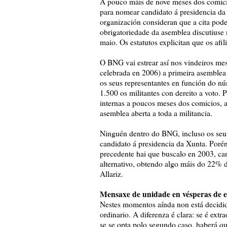
A pouco máis de nove meses dos comic
para nomear candidato á presidencia da
organización consideran que a cita poder
obrigatoriedade da asemblea discutiuse
maio. Os estatutos explicitan que os afi
O BNG vai estrear así nos vindeiros mes
celebrada en 2006) a primeira asemblea
os seus representantes en función do nú
1.500 os militantes con dereito a voto. 
internas a poucos meses dos comicios, a
asemblea aberta a toda a militancia.
Ninguén dentro do BNG, incluso os seu
candidato á presidencia da Xunta. Porén
precedente hai que buscalo en 2003, c
alternativo, obtendo algo máis do 22% 
Allariz.
Mensaxe de unidade en vésperas de e
Nestes momentos aínda non está decidido
ordinario. A diferenza é clara: se é extr
se se opta polo segundo caso, haberá qu