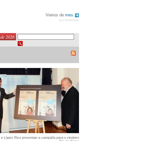
Vieiros de
meu
(ou rexistrate)
 de 2026
 e López Rico presentan a campaña para o vindeiro