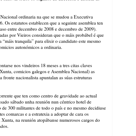
 Nacional ordinaria na que se mudou a Executiva
. Os estatutos establecen que a seguinte asemblea ten
e caso entre decembro de 2008 e decembro de 2009).
tadas por Vieiros consideran que o máis probábel é que
a “máis tranquila” para elixir o candidato este mesmo
omicios autonómicos a ordinaria.
tarse nos vindeiros 18 meses a tres citas claves
a Xunta, comicios galegos e Asemblea Nacional) as
a fronte nacionalista apuntalan as súas estruturas
orrente que ten como centro de gravidade ao actual
sado sábado unha reunión nun céntrico hotel de
 de 300 militantes de todo o país e no mesmo decidiuse
es comarcas e a estratexia a adoptar de cara os
a Xunta, na reunión atopábanse numerosos cargos do
ados.