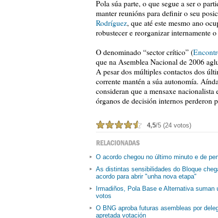
Pola súa parte, o que segue a ser o par
manter reunións para definir o seu posi
Rodríguez
, que até este mesmo ano ocu
robustecer e reorganizar internamente o 
O denominado “sector crítico” (
Encontr
que na Asemblea Nacional de 2006 aglu
A pesar dos múltiples contactos dos úl
corrente mantén a súa autonomía. Aínda 
consideran que a mensaxe nacionalista e
órganos de decisión internos perderon p
4,5
/5 (24 votos)
O acordo chegou no último minuto e de pen
As distintas sensibilidades do Bloque cheg
acordo para abrir "unha nova etapa"
Irmadiños, Pola Base e Alternativa suman
votos
O BNG aproba futuras asembleas por dele
apretada votación