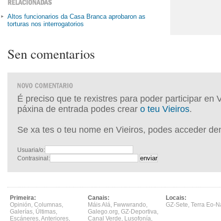
Altos funcionarios da Casa Branca aprobaron as
torturas nos interrogatorios
Sen comentarios
É preciso que te rexistres para poder participar en 
páxina de entrada podes crear
o teu Vieiros
.
Se xa tes o teu nome en Vieiros, podes acceder de
Usuaria/o:
Contrasinal:
Primeira:
Canais:
Locais:
Opinión
,
Columnas
,
Máis Alá
,
Fwwwrando
,
GZ-Sete
,
Terra Eo-N
Galerías
,
Últimas
,
Galego.org
,
GZ-Deportiva
,
Escáneres
,
Anteriores
,
Canal Verde
,
Lusofonía
,