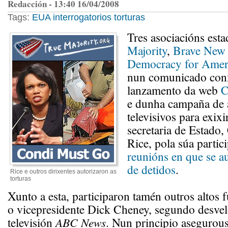
Redacción - 13:40 16/04/2008
Tags:
EUA
interrogatorios
torturas
Tres asociacións est
Majority
,
Brave New 
Democracy for Amer
nun comunicado con
lanzamento da web
C
e dunha campaña de 
televisivos para exixi
secretaria de Estado
Rice, pola súa partic
reunións en que se au
de detidos
.
Rice e outros dirixentes autorizaron as
torturas
Xunto a esta, participaron tamén outros altos
o vicepresidente Dick Cheney, segundo desvel
televisión
ABC News
. Nun principio asegurou