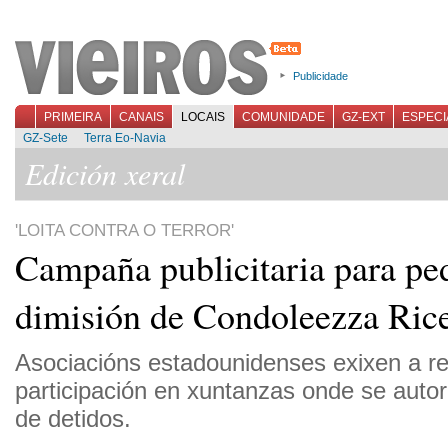
Publicidade
PRIMEIRA
CANAIS
LOCAIS
COMUNIDADE
GZ-EXT
ESPECI
GZ-Sete
Terra Eo-Navia
Edición xeral
'LOITA CONTRA O TERROR'
Campaña publicitaria para ped
dimisión de Condoleezza Ric
Asociacións estadounidenses exixen a re
participación en xuntanzas onde se autor
de detidos.