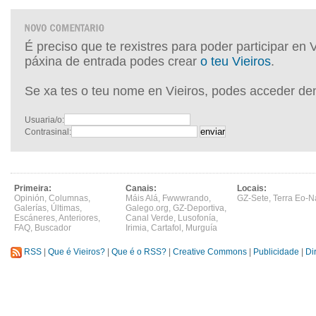
É preciso que te rexistres para poder participar en 
páxina de entrada podes crear
o teu Vieiros
.
Se xa tes o teu nome en Vieiros, podes acceder de
Usuaria/o:
Contrasinal:
Primeira:
Canais:
Locais:
Opinión
,
Columnas
,
Máis Alá
,
Fwwwrando
,
GZ-Sete
,
Terra Eo-N
Galerías
,
Últimas
,
Galego.org
,
GZ-Deportiva
,
Escáneres
,
Anteriores
,
Canal Verde
,
Lusofonía
,
FAQ
,
Buscador
Irimia
,
Cartafol
,
Murguía
RSS
|
Que é Vieiros?
|
Que é o RSS?
|
Creative Commons
|
Publicidade
|
Di