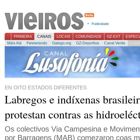
Publicidade
PRIMEIRA
CANAIS
LOCAIS
COMUNIDADE
GZ-EXT
ESPECI
Máis Alá
Fwwwrando
Galego.org
GZ-Deportiva
Canal Verde
Lusof
EN OITO ESTADOS DIFERENTES
Labregos e indíxenas brasilei
protestan contras as hidroeléc
Os colectivos Via Campesina e Moviment
por Barragens (MAB) comezaron coas mo