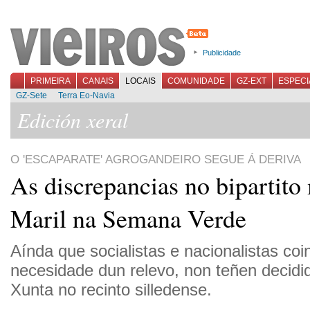
Publicidade
PRIMEIRA
CANAIS
LOCAIS
COMUNIDADE
GZ-EXT
ESPECI
GZ-Sete
Terra Eo-Navia
Edición xeral
O 'ESCAPARATE' AGROGANDEIRO SEGUE Á DERIVA
As discrepancias no bipartito
Maril na Semana Verde
Aínda que socialistas e nacionalistas coi
necesidade dun relevo, non teñen decidi
Xunta no recinto silledense.