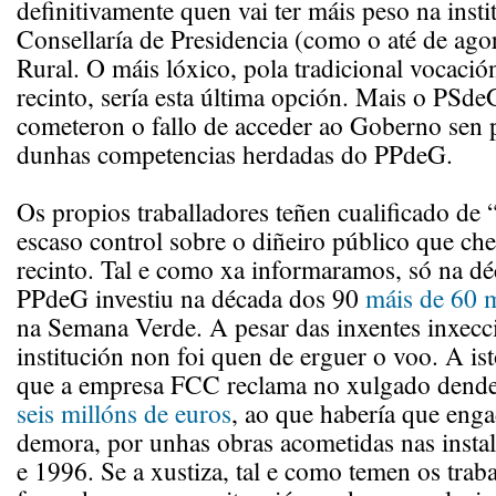
definitivamente quen vai ter máis peso na insti
Consellaría de Presidencia (como o até de ag
Rural. O máis lóxico, pola tradicional vocaci
recinto, sería esta última opción. Mais o PS
cometeron o fallo de acceder ao Goberno sen 
dunhas competencias herdadas do PPdeG.
Os propios traballadores teñen cualificado de 
escaso control sobre o diñeiro público que che
recinto. Tal e como xa informaramos, só na dé
PPdeG investiu na década dos 90
máis de 60 m
na Semana Verde. A pesar das inxentes inxecci
institución non foi quen de erguer o voo. A is
que a empresa FCC reclama no xulgado dend
seis millóns de euros
, ao que habería que enga
demora, por unhas obras acometidas nas insta
e 1996. Se a xustiza, tal e como temen os trabal