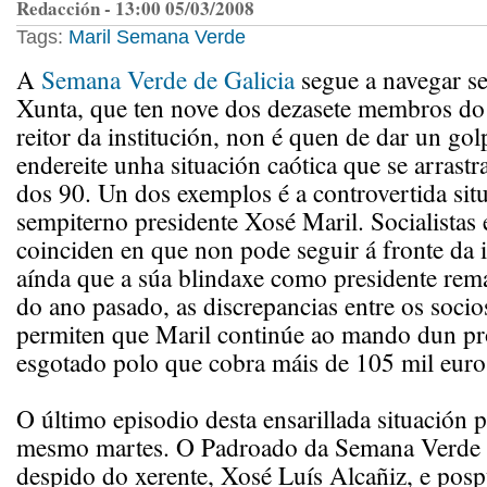
Redacción - 13:00 05/03/2008
Tags:
Maril
Semana Verde
A
Semana Verde de Galicia
segue a navegar s
Xunta, que ten nove dos dezasete membros d
reitor da institución, non é quen de dar un go
endereite unha situación caótica que se arrast
dos 90. Un dos exemplos é a controvertida sit
sempiterno presidente Xosé Maril. Socialistas 
coinciden en que non pode seguir á fronte da i
aínda que a súa blindaxe como presidente re
do ano pasado, as discrepancias entre os soci
permiten que Maril continúe ao mando dun pr
esgotado polo que cobra máis de 105 mil euro
O último episodio desta ensarillada situación 
mesmo martes. O Padroado da Semana Verde 
despido do xerente, Xosé Luís Alcañiz, e posp