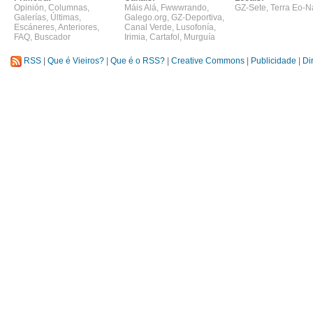
Opinión
,
Columnas
,
Máis Alá
,
Fwwwrando
,
GZ-Sete
,
Terra Eo-N
Galerías
,
Últimas
,
Galego.org
,
GZ-Deportiva
,
Escáneres
,
Anteriores
,
Canal Verde
,
Lusofonía
,
FAQ
,
Buscador
Irimia
,
Cartafol
,
Murguía
RSS
|
Que é Vieiros?
|
Que é o RSS?
|
Creative Commons
|
Publicidade
|
Di