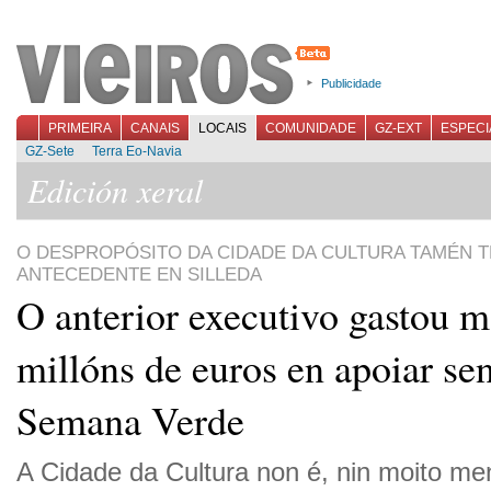
Publicidade
PRIMEIRA
CANAIS
LOCAIS
COMUNIDADE
GZ-EXT
ESPECI
GZ-Sete
Terra Eo-Navia
Edición xeral
O DESPROPÓSITO DA CIDADE DA CULTURA TAMÉN T
ANTECEDENTE EN SILLEDA
O anterior executivo gastou m
millóns de euros en apoiar sen
Semana Verde
A Cidade da Cultura non é, nin moito me