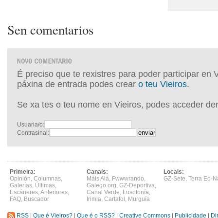
Sen comentarios
É preciso que te rexistres para poder participar en 
páxina de entrada podes crear
o teu Vieiros
.
Se xa tes o teu nome en Vieiros, podes acceder de
Usuaria/o:
Contrasinal:
Primeira:
Canais:
Locais:
Opinión
,
Columnas
,
Máis Alá
,
Fwwwrando
,
GZ-Sete
,
Terra Eo-N
Galerías
,
Últimas
,
Galego.org
,
GZ-Deportiva
,
Escáneres
,
Anteriores
,
Canal Verde
,
Lusofonía
,
FAQ
,
Buscador
Irimia
,
Cartafol
,
Murguía
RSS
|
Que é Vieiros?
|
Que é o RSS?
|
Creative Commons
|
Publicidade
|
Di