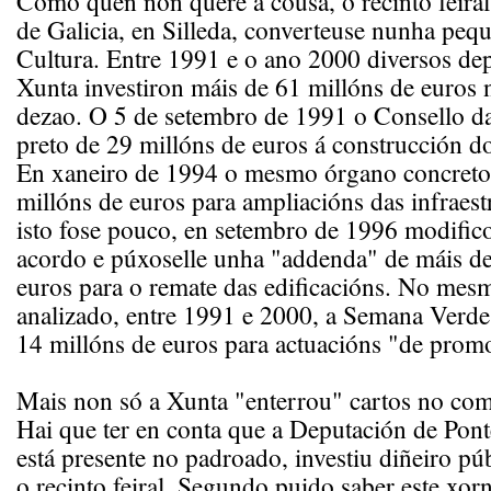
Como quen non quere a cousa, o recinto feira
de Galicia, en Silleda, converteuse nunha peq
Cultura. Entre 1991 e o ano 2000 diversos de
Xunta investiron máis de 61 millóns de euros
dezao. O 5 de setembro de 1991 o Consello d
preto de 29 millóns de euros á construcción do
En xaneiro de 1994 o mesmo órgano concreto
millóns de euros para ampliacións das infraest
isto fose pouco, en setembro de 1996 modifico
acordo e púxoselle unha "addenda" de máis de
euros para o remate das edificacións. No mes
analizado, entre 1991 e 2000, a Semana Verde 
14 millóns de euros para actuacións "de prom
Mais non só a Xunta "enterrou" cartos no com
Hai que ter en conta que a Deputación de Pon
está presente no padroado, investiu diñeiro púb
o recinto feiral. Segundo puido saber este xor