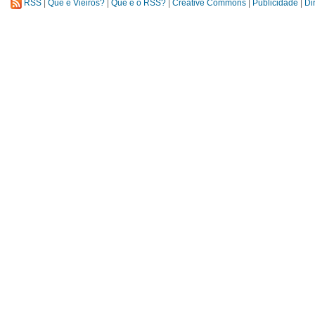
RSS
|
Que é Vieiros?
|
Que é o RSS?
|
Creative Commons
|
Publicidade
|
Di