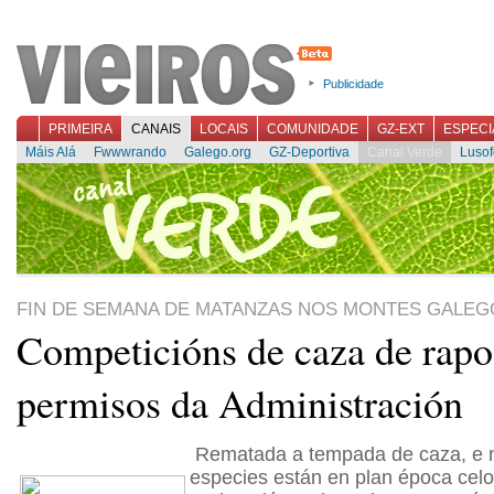
Publicidade
PRIMEIRA
CANAIS
LOCAIS
COMUNIDADE
GZ-EXT
ESPECI
Máis Alá
Fwwwrando
Galego.org
GZ-Deportiva
Canal Verde
Lusof
FIN DE SEMANA DE MATANZAS NOS MONTES GALEG
Competicións de caza de rapo
permisos da Administración
Rematada a tempada de caza, e n
especies están en plan época celo 