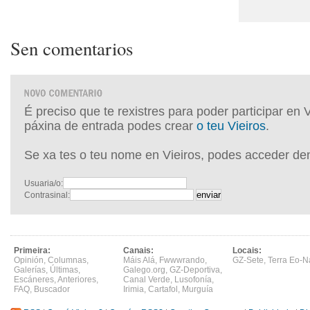
Sen comentarios
É preciso que te rexistres para poder participar en 
páxina de entrada podes crear
o teu Vieiros
.
Se xa tes o teu nome en Vieiros, podes acceder de
Usuaria/o:
Contrasinal:
Primeira:
Canais:
Locais:
Opinión
,
Columnas
,
Máis Alá
,
Fwwwrando
,
GZ-Sete
,
Terra Eo-N
Galerías
,
Últimas
,
Galego.org
,
GZ-Deportiva
,
Escáneres
,
Anteriores
,
Canal Verde
,
Lusofonía
,
FAQ
,
Buscador
Irimia
,
Cartafol
,
Murguía