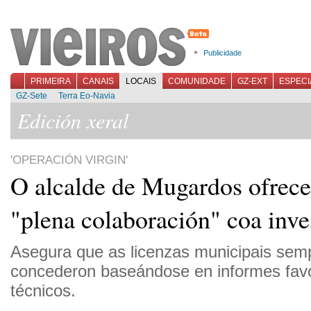
Publicidade
PRIMEIRA
CANAIS
LOCAIS
COMUNIDADE
GZ-EXT
ESPECI
GZ-Sete
Terra Eo-Navia
Edición xeral
'OPERACIÓN VIRGIN'
O alcalde de Mugardos ofrece
"plena colaboración" coa inve
Asegura que as licenzas municipais sem
concederon baseándose en informes fav
técnicos.