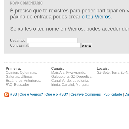
É preciso que te rexistres para poder participar en 
páxina de entrada podes crear
o teu Vieiros
.
Se xa tes o teu nome en Vieiros, podes acceder de
Usuaria/o:
Contrasinal:
Primeira:
Canais:
Locais:
Opinión
,
Columnas
,
Máis Alá
,
Fwwwrando
,
GZ-Sete
,
Terra Eo-N
Galerías
,
Últimas
,
Galego.org
,
GZ-Deportiva
,
Escáneres
,
Anteriores
,
Canal Verde
,
Lusofonía
,
FAQ
,
Buscador
Irimia
,
Cartafol
,
Murguía
RSS
|
Que é Vieiros?
|
Que é o RSS?
|
Creative Commons
|
Publicidade
|
Di