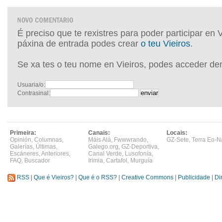
É preciso que te rexistres para poder participar en 
páxina de entrada podes crear
o teu Vieiros
.
Se xa tes o teu nome en Vieiros, podes acceder de
Usuaria/o:
Contrasinal:
Primeira:
Canais:
Locais:
Opinión
,
Columnas
,
Máis Alá
,
Fwwwrando
,
GZ-Sete
,
Terra Eo-N
Galerías
,
Últimas
,
Galego.org
,
GZ-Deportiva
,
Escáneres
,
Anteriores
,
Canal Verde
,
Lusofonía
,
FAQ
,
Buscador
Irimia
,
Cartafol
,
Murguía
RSS
|
Que é Vieiros?
|
Que é o RSS?
|
Creative Commons
|
Publicidade
|
Di