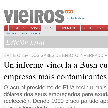
Publicidade
PRIMEIRA
CANAIS
LOCAIS
COMUNIDADE
GZ-EXT
ESPECI
GZ-Sete
Terra Eo-Navia
Edición xeral
EMITE O 25% DOS GASES DE EFECTO INVERNADOI
Un informe vincula a Bush cu
empresas máis contaminantes 
O actual presidente de EUA recibiu máis
dólares dos seus empregados para axud
reelección. Dende 1990 o seu partido a
seis millóns desta compañía.