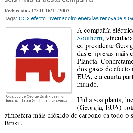
Redacción - 12:01 16/11/2007
Tags:
CO2
efecto invernadoiro
enerxías renovábeis
G
A compañía eléctric
Southern
, vinculad
co presidente Georg
das empresas máis 
Planeta. Concretam
dos gases de efecto
EUA, e a cuarta par
mundo.
O partido de George Bush viuse moi
Unha soa planta, loc
beneficiado por Southern, e viceversa
(Georgia, EUA) bot
atmosfera máis dióxido de carbono ca todo o s
Brasil.