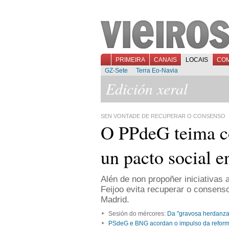
PRIMEIRA
CANAIS
LOCAIS
CO
GZ-Sete
Terra Eo-Navia
Edición xeral
SEN VONTADE DE RECUPERAR O CONSENSO
O PPdeG teima co
un pacto social e
Alén de non propoñer iniciativas a
Feijoo evita recuperar o consens
Madrid.
Sesión do mércores:
Da "gravosa herdanza"
PSdeG e BNG acordan o impulso da reforma 