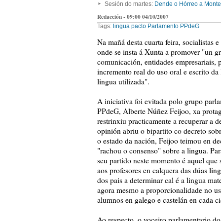
Sesión do martes:
Dende o Hórreo a Monte
Redacción - 09:00 04/10/2007
Tags:
lingua
pacto
Parlamento
PPdeG
Na mañá desta cuarta feira, socialistas 
onde se insta á Xunta a promover "un g
comunicación, entidades empresariais, po
incremento real do uso oral e escrito d
lingua utilizada".
A iniciativa foi evitada polo grupo par
PPdeG, Alberte Núñez Feijoo, xa protag
restrinxiu practicamente a recuperar a d
opinión abriu o bipartito co decreto so
o estado da nación, Feijoo teimou en d
"rachou o consenso" sobre a lingua. Pa
seu partido neste momento é aquel que s
aos profesores en calquera das dúas lin
dos pais a determinar cal é a lingua mat
agora mesmo a proporcionalidade no uso
alumnos en galego e castelán en cada ci
Ao respecto, o voceiro parlamentario d