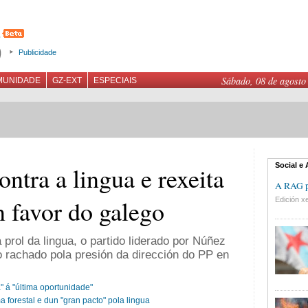
Publicidade
Sábado, 08 de agosto
MUNIDADE
GZ-EXT
ESPECIAIS
Social e
ntra a lingua e rexeita
A RAG pr
n favor do galego
Edición xe
 prol da lingua, o partido liderado por Núñez
o rachado pola presión da dirección do PP en
 á "última oportunidade"
forestal e dun "gran pacto" pola lingua