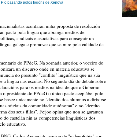
 Pío pasando polos fogóns de Xénova
e nacionalistas acordaran unha proposta de resolución
ran pacto pola lingua que abranga medios de
líticas, sindicais e asociativas para conseguir un
a lingua galega e promover que se mire pola calidade da
lamentario do PPdeG. Na xornada anterior, o voceiro do
onizara un discurso onde en materia educativa se
enuncia do presunto "conflito" lingüístico que na súa
bre a lingua nas escolas. No segundo día do debate sobre
eclaracións para os medios na idea de que o Goberno
ra o presidente do PPdeG o único pacto aceptábel polo
e basee unicamente no "dereito dos alumnos a dirixirse
guas oficiais da comunidade autónoma" e no "dereito
erna dos seus fillos". Feijoo opina que non se garanten
 do castelán nin as competencias lingüísticas dos
clo educativo.
o BNG, Carlos Aymerich, acusou de "galegofobia" aos