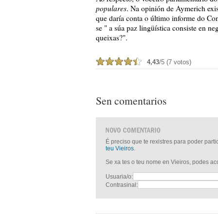
populares
. Na opinión de Aymerich exis
que daría conta o último informe do Con
se " a súa paz lingüística consiste en ne
queixas?".
4,43
/5 (7 votos)
Sen comentarios
É preciso que te rexistres para poder part
teu Vieiros
.
Se xa tes o teu nome en Vieiros, podes a
Usuaria/o:
Contrasinal: