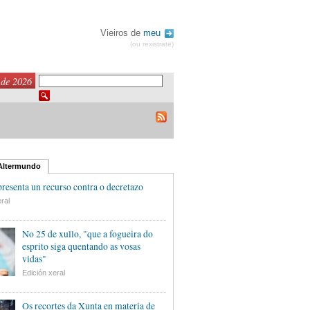
Vieiros de
meu
(ou rexistrate)
 de 2026
 Altermundo
esenta un recurso contra o decretazo
ral
No 25 de xullo, "que a fogueira do
esprito siga quentando as vosas
vidas"
Edición xeral
Os recortes da Xunta en materia de