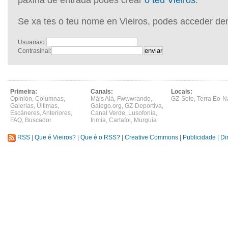
páxina de entrada podes crear
o teu Vieiros
.
Se xa tes o teu nome en Vieiros, podes acceder de
Usuaria/o:
Contrasinal:
Primeira:
Canais:
Locais:
Opinión
,
Columnas
,
Máis Alá
,
Fwwwrando
,
GZ-Sete
,
Terra Eo-N
Galerías
,
Últimas
,
Galego.org
,
GZ-Deportiva
,
Escáneres
,
Anteriores
,
Canal Verde
,
Lusofonía
,
FAQ
,
Buscador
Irimia
,
Cartafol
,
Murguía
RSS
|
Que é Vieiros?
|
Que é o RSS?
|
Creative Commons
|
Publicidade
|
Di