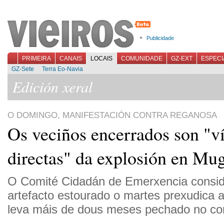
Publicidade
PRIMEIRA
CANAIS
LOCAIS
COMUNIDADE
GZ-EXT
ESPECI
GZ-Sete
Terra Eo-Navia
Edición xeral
O DOMINGO, MANIFESTACIÓN CONTRA REGANOSA
Os veciños encerrados son "v
directas" da explosión en Mu
O Comité Cidadán de Emerxencia consid
artefacto estourado o martes prexudica a
leva máis de dous meses pechado no con