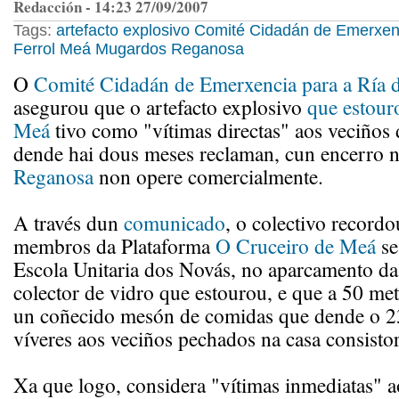
Redacción - 14:23 27/09/2007
Tags:
artefacto explosivo
Comité Cidadán de Emerxenc
Ferrol
Meá
Mugardos
Reganosa
O
Comité Cidadán de Emerxencia para a Ría d
asegurou que o artefacto explosivo
que estour
Meá
tivo como "vítimas directas" aos veciños 
dende hai dous meses reclaman, cun encerro n
Reganosa
non opere comercialmente.
A través dun
comunicado
, o colectivo record
membros da Plataforma
O Cruceiro de Meá
se
Escola Unitaria dos Novás, no aparcamento da 
colector de vidro que estourou, e que a 50 met
un coñecido mesón de comidas que dende o 23
víveres aos veciños pechados na casa consistor
Xa que logo, considera "vítimas inmediatas" a