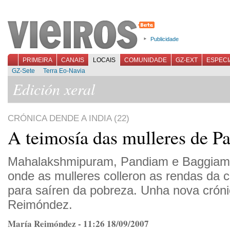
Publicidade
PRIMEIRA
CANAIS
LOCAIS
COMUNIDADE
GZ-EXT
ESPECI
GZ-Sete
Terra Eo-Navia
Edición xeral
CRÓNICA DENDE A INDIA (22)
A teimosía das mulleres de P
Mahalakshmipuram, Pandiam e Baggiam, 
onde as mulleres colleron as rendas da
para saíren da pobreza. Unha nova crón
Reimóndez.
María Reimóndez - 11:26 18/09/2007