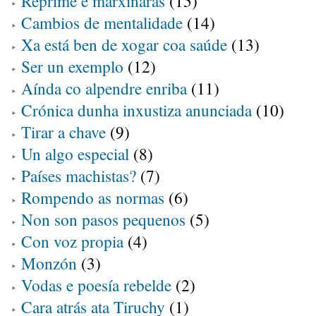
Reprime e marxinarás
(15)
Cambios de mentalidade
(14)
Xa está ben de xogar coa saúde
(13)
Ser un exemplo
(12)
Aínda co alpendre enriba
(11)
Crónica dunha inxustiza anunciada
(10)
Tirar a chave
(9)
Un algo especial
(8)
Países machistas?
(7)
Rompendo as normas
(6)
Non son pasos pequenos
(5)
Con voz propia
(4)
Monzón
(3)
Vodas e poesía rebelde
(2)
Cara atrás ata Tiruchy
(1)