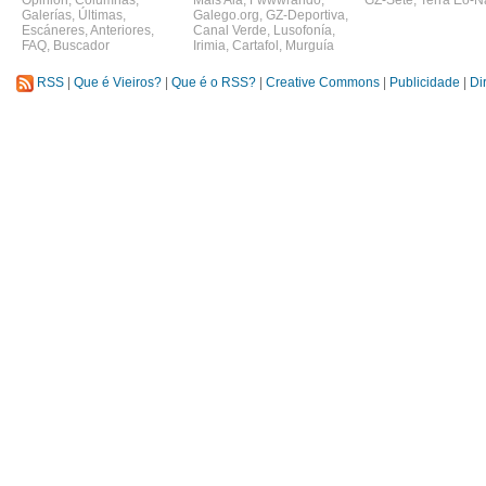
Opinión
,
Columnas
,
Máis Alá
,
Fwwwrando
,
GZ-Sete
,
Terra Eo-N
Galerías
,
Últimas
,
Galego.org
,
GZ-Deportiva
,
Escáneres
,
Anteriores
,
Canal Verde
,
Lusofonía
,
FAQ
,
Buscador
Irimia
,
Cartafol
,
Murguía
RSS
|
Que é Vieiros?
|
Que é o RSS?
|
Creative Commons
|
Publicidade
|
Di