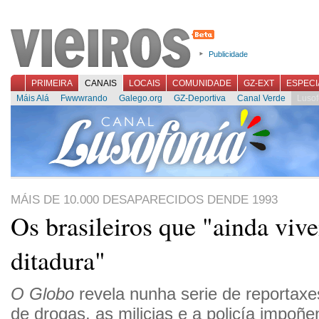
Publicidade
PRIMEIRA
CANAIS
LOCAIS
COMUNIDADE
GZ-EXT
ESPECI
Máis Alá
Fwwwrando
Galego.org
GZ-Deportiva
Canal Verde
Lusof
MÁIS DE 10.000 DESAPARECIDOS DENDE 1993
Os brasileiros que "ainda viv
ditadura"
O Globo
revela nunha serie de reportaxe
de drogas, as milicias e a policía impoñ