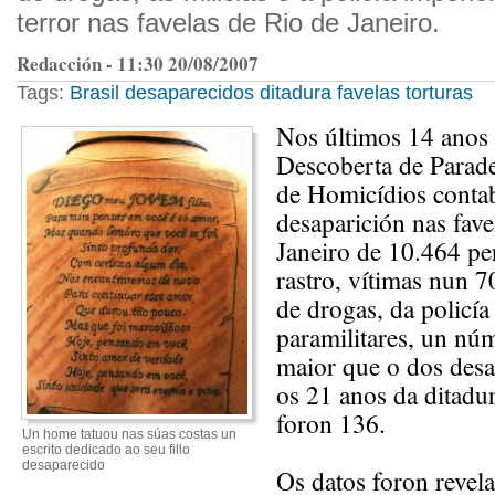
terror nas favelas de Rio de Janeiro.
Redacción - 11:30 20/08/2007
Tags:
Brasil
desaparecidos
ditadura
favelas
torturas
Nos últimos 14 anos 
Descoberta de Parade
de Homicídios contab
desaparición nas fave
Janeiro de 10.464 pe
rastro, vítimas nun 7
de drogas, da policía 
paramilitares, un nú
maior que o dos desa
os 21 anos da ditadur
foron 136.
Un home tatuou nas súas costas un
escrito dedicado ao seu fillo
desaparecido
Os datos foron revel