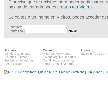
É preciso que te rexistres para poder participar en 
páxina de entrada podes crear
o teu Vieiros
.
Se xa tes o teu nome en Vieiros, podes acceder de
Usuaria/o:
Contrasinal:
Primeira:
Canais:
Locais:
Opinión
,
Columnas
,
Máis Alá
,
Fwwwrando
,
GZ-Sete
,
Terra Eo-N
Galerías
,
Últimas
,
Galego.org
,
GZ-Deportiva
,
Escáneres
,
Anteriores
,
Canal Verde
,
Lusofonía
,
FAQ
,
Buscador
Irimia
,
Cartafol
,
Murguía
RSS
|
Que é Vieiros?
|
Que é o RSS?
|
Creative Commons
|
Publicidade
|
Di