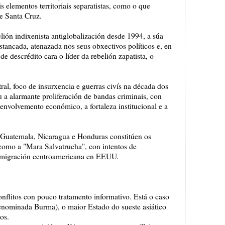
s elementos territoriais separatistas, como o que
de Santa Cruz.
ión indixenista antiglobalización desde 1994, a súa
stancada, atenazada nos seus obxectivos políticos e, en
e descrédito cara o líder da rebelión zapatista, o
al, foco de insurxencia e guerras civís na década dos
u a alarmante proliferación de bandas criminais, con
nvolvemento económico, a fortaleza institucional e a
 Guatemala, Nicaragua e Honduras constitúen os
 como a "Mara Salvatrucha", con intentos de
inmigración centroamericana en EEUU.
onflitos con pouco tratamento informativo. Está o caso
nominada Burma), o maior Estado do sueste asiático
os.