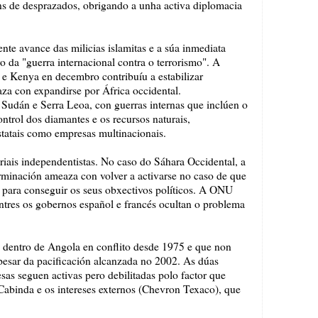
ns de desprazados, obrigando a unha activa diplomacia
nte avance das milicias islamitas e a súa inmediata
o da "guerra internacional contra o terrorismo". A
ía e Kenya en decembro contribuíu a estabilizar
a con expandirse por África occidental.
 Sudán e Serra Leoa, con guerras internas que inclúen o
control dos diamantes e os recursos naturais,
estatais como empresas multinacionais.
oriais independentistas. No caso do Sáhara Occidental, a
rminación ameaza con volver a activarse no caso de que
da para conseguir os seus obxectivos políticos. A ONU
entres os gobernos español e francés ocultan o problema
a dentro de Angola en conflito desde 1975 e que non
 pesar da pacificación alcanzada no 2002. As dúas
esas seguen activas pero debilitadas polo factor que
 Cabinda e os intereses externos (Chevron Texaco), que