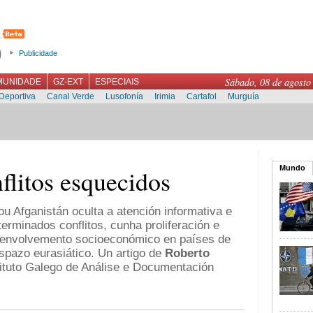
Publicidade
Sábado, 08 de agosto
MUNIDADE
GZ-EXT
ESPECIAIS
Deportiva
Canal Verde
Lusofonía
Irimia
Cartafol
Murguía
Mundo
litos esquecidos
ou Afganistán oculta a atención informativa e
terminados conflitos, cunha proliferación e
esenvolvemento socioeconómico en países de
espazo eurasiático. Un artigo de
Roberto
stituto Galego de Análise e Documentación