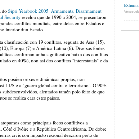
Exhuman
ca do
Sipri Yearbook 2005: Armaments, Disarmament
Venezuel
al Security
revelou que de 1990 a 2004, se presentaron
grandes conflitos mundiais, catro deles entre Estados e
no interior dun Estado.
sta clasificación con 19 conflitos, seguida de Asia (15),
10), Europa (7) e América Latina (6). Diversas fontes
nalíticas confirman unha significativa baixa dos conflitos
lado en 40%), non así dos conflitos "interestatais" e da
litos posúen orixes e dinámicas propias, non
t-11/S e a "guerra global contra o terrorismo". O 90%
es subdesenvolvidos, alentados tamén polo feito de que
s se realiza cara estes países.
, atopamos como principais focos conflitivos a
Côté d´Ivôire e a República Centroafricana. De dobre
 guerras civís con impacto rexional deixaron preto de