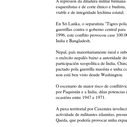
A represión da ditadura militar birmana 
esquerdistas e de corte étnico e budist
viable e de integridade lexítima estatal.
En Sri Lanka, o separatista "Tigres pol
guerrillas contra o goberno central para
1996, este conflito provocou case 100.0
India e Bangladesh.
Nepal, país maioritariamente rural e sub
o exército nepalés baixo a autoridade d
participación xeopolítica de India, Chi
pactado pola guerrilla maoísta e unha co
non está ben visto dende Washington.
O escenario de maior risco de conflitiv
por Paquistán e a India, dúas potencias 
ocasións entre 1947 e 1971.
A puxa territorial por Caxemira involu
actividade de militantes islamitas, pres
Qaeda, que podería provocar unha expans