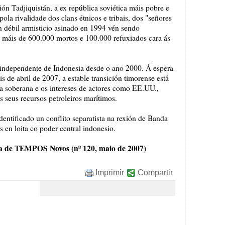
ión Tadjiquistán, a ex república soviética máis pobre e
ola rivalidade dos clans étnicos e tribais, dos "señores
Un débil armisticio asinado en 1994 vén sendo
e máis de 600.000 mortos e 100.000 refuxiados cara ás
, independente de Indonesia desde o ano 2000. Á espera
s de abril de 2007, a estable transición timorense está
ca soberana e os intereses de actores como EE.UU.,
s seus recursos petroleiros marítimos.
dentificado un conflito separatista na rexión de Banda
s en loita co poder central indonesio.
sa de TEMPOS Novos (nº 120, maio de 2007)
Imprimir
Compartir