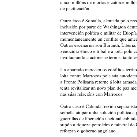
cinco millóns de mortos e catorce milló
de pacificación.
Outro foco é Somalia, alentada polo rece
inclusión por parte de Washington dentr
intervención política e militar de Etiop
momentaneamente un conflito que ameaz
Outros escenarios son Burundi, Liberia,
xenocidio étnico e tribal e a loita polo 
involucrando a actores externos, tanto 
Un apartado merecen os conflitos territ
loita contra Marrocos pola súa autodete
a Fronte Polisaria retorne á loita arma
tenta revitalizar un novo plan de paz m
nas súas relacións con Marrocos.
Outro caso é Cabinda, rexión separatist
semella atopar unha solución política a
guerrillas de liberación nacional cabind
supón a riqueza petroleira e mineral de
reforzan o goberno angolano.