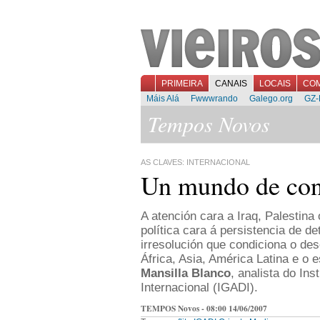
PRIMEIRA
CANAIS
LOCAIS
CO
Máis Alá
Fwwwrando
Galego.org
GZ-
Tempos Novos
AS CLAVES: INTERNACIONAL
Un mundo de conf
A atención cara a Iraq, Palestina 
política cara á persistencia de de
irresolución que condiciona o d
África, Asia, América Latina e o 
Mansilla Blanco
, analista do In
Internacional (IGADI).
TEMPOS Novos - 08:00 14/06/2007