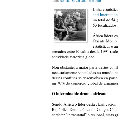
Tags:
conflito
IGADI
Oriente Medio
Unha estatísti
and Internation
un total de 54 
53 localizados 
África lidera e
Oriente Medio (
estatísticas e a
armados entre Estados desde 1991 (calcu
actividade terrorista global.
Non obstante, a maior parte destes conf
necesariamente vinculadas ao mundo pos
destes conflitos se desenvolven en país
un 70% do comercio global de armamento
O interminable drama africano
Sendo África o líder desta clasificación
República Democrática do Congo, Chad, 
carácter "intraestatal" e rexional, estas