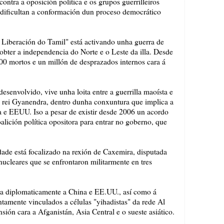
contra a oposición política e os grupos guerrilleiros
a, dificultan a conformación dun proceso democrático
a Liberación do Tamil" está activando unha guerra de
 obter a independencia do Norte e o Leste da illa. Desde
00 mortos e un millón de desprazados internos cara á
desenvolvido, vive unha loita entre a guerrilla maoísta e
o rei Gyanendra, dentro dunha conxuntura que implica a
na e EEUU. Iso a pesar de existir desde 2006 un acordo
alición política opositora para entrar no goberno, que
idade está focalizado na rexión de Caxemira, disputada
nucleares que se enfrontaron militarmente en tres
cra diplomaticamente a China e EE.UU., así como á
untamente vinculados a células "yihadistas" da rede Al
ión cara a Afganistán, Asia Central e o sueste asiático.