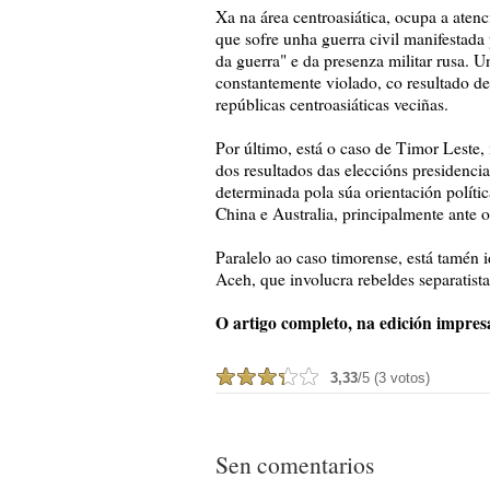
Xa na área centroasiática, ocupa a atenc
que sofre unha guerra civil manifestada p
da guerra" e da presenza militar rusa. 
constantemente violado, co resultado d
repúblicas centroasiáticas veciñas.
Por último, está o caso de Timor Leste
dos resultados das eleccións presidenciai
determinada pola súa orientación políti
China e Australia, principalmente ante o
Paralelo ao caso timorense, está tamén i
Aceh, que involucra rebeldes separatista
O artigo completo, na edición impre
3,33
/5 (3 votos)
Sen comentarios