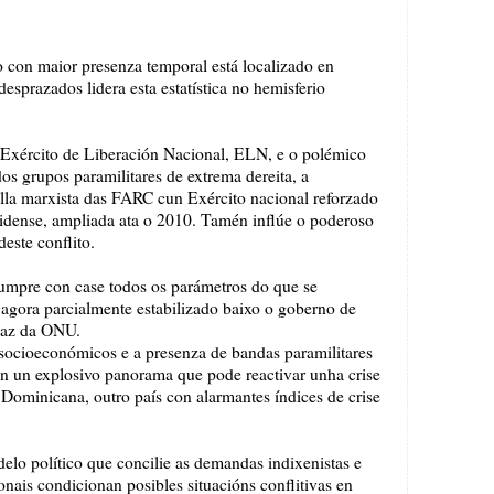
o con maior presenza temporal está localizado en
esprazados lidera esta estatística no hemisferio
o Exército de Liberación Nacional, ELN, e o polémico
s grupos paramilitares de extrema dereita, a
illa marxista das FARC cun Exército nacional reforzado
nidense, ampliada ata o 2010. Tamén inflúe o poderoso
deste conflito.
cumpre con case todos os parámetros do que se
gora parcialmente estabilizado baixo o goberno de
 paz da ONU.
 socioeconómicos e a presenza de bandas paramilitares
an un explosivo panorama que pode reactivar unha crise
Dominicana, outro país con alarmantes índices de crise
lo político que concilie as demandas indixenistas e
ionais condicionan posibles situacións conflitivas en