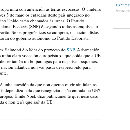
Exhuman
ropa mira con antención as terras escocesas. O vindeiro
Venezuel
ves 3 de maio os cidadáns deste país integrado no
ino Unido están chamados ás urnas. O Partido
cional Escocés (SNP) é, segundo todas as enquisas, o
vorito. Se os prognósticos se cumpren, os nacionalistas
carán do goberno autónomo ao Partido Laborista.
ex Salmond é o líder do proxecto do
SNP
. A formación
n unha clara vocación europeísta xa que coida que a UE
de ser tamén un bo paraugas para os países pequenos.
 nación atlántica non vai pasar desapercibido para
ante.
 unha cuestión da que non queren ouvir nin falar, as
 independiza tería que renegociar a súa entrada na UE?
Europea, Emile Noel, dixo publicamente que, nese caso,
da e non tería que saír da UE.