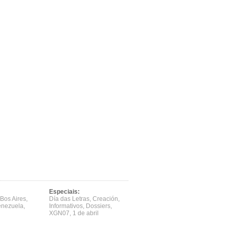
Especiais:
Bos Aires
,
Día das Letras
,
Creación
,
enezuela
,
Informativos
,
Dossiers
,
XGN07
,
1 de abril