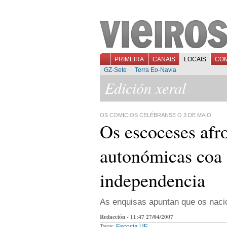
PRIMEIRA
CANAIS
LOCAIS
CO
GZ-Sete
Terra Eo-Navia
Edición xeral
OS COMICIOS CELÉBRANSE O 3 DE MAIO
Os escoceses afro
autonómicas coa 
independencia
As enquisas apuntan que os nacio
Redacción - 11:47 27/04/2007
Tags:
Escocia
UE