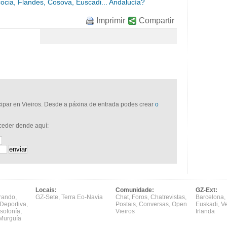
cia, Flandes, Cosova, Euscadi... Andalucía?
Imprimir
Compartir
icipar en Vieiros. Desde a páxina de entrada podes crear
o
cceder dende aquí:
Locais:
Comunidade:
GZ-Ext:
rando
,
GZ-Sete
,
Terra Eo-Navia
Chat
,
Foros
,
Chatrevistas
,
Barcelona
,
Deportiva
,
Postais
,
Conversas
,
Open
Euskadi
,
V
sofonía
,
Vieiros
Irlanda
Murguía