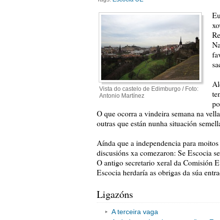
Eu
xo
Re
Na
fa
sa
Al
Vista do castelo de Edimburgo / Foto:
te
Antonio Martínez
po
O que ocorra a vindeira semana na vella
outras que están nunha situación semell
Aínda que a independencia para moitos é
discusións xa comezaron: Se Escocia se
O antigo secretario xeral da Comisión 
Escocia herdaría as obrigas da súa entra
Ligazóns
A terceira vaga