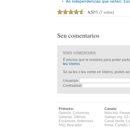
As independencias que veñen: Esco
4,57
/5 (7 votos)
Sen comentarios
É preciso que te rexistres para poder part
teu Vieiros
.
Se xa tes o teu nome en Vieiros, podes a
Usuaria/o:
Contrasinal:
Primeira:
Canais:
Opinión
,
Columnas
,
Máis Alá
,
Fwww
Galerías
,
Últimas
,
Galego.org
,
GZ-
Escáneres
,
Anteriores
,
Canal Verde
,
Lu
FAQ
,
Buscador
Irimia
,
Cartafol
,