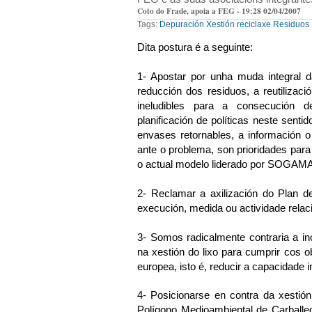
Coto do Frade, apoia a FEG - 19:28 02/04/2007
Tags:
Depuración Xestión
reciclaxe
Residuos
Dita postura é a seguinte:
1-
Apostar por unha muda integral da
reducción dos residuos, a reutiliza
ineludibles para a consecución de
planificación de políticas neste senti
envases retornables,
a información
o
ante o problema, son prioridades pa
o actual modelo liderado por SOGAMA
2-
Reclamar a axilización do Plan d
execución, medida ou actividade relac
3-
Somos
radicalmente contraria a in
na xestión do lixo para cumprir cos 
europea, isto é, reducir a capacidade i
4-
Posicionarse en contra da xestió
Polígono Medioambiental de Carballed