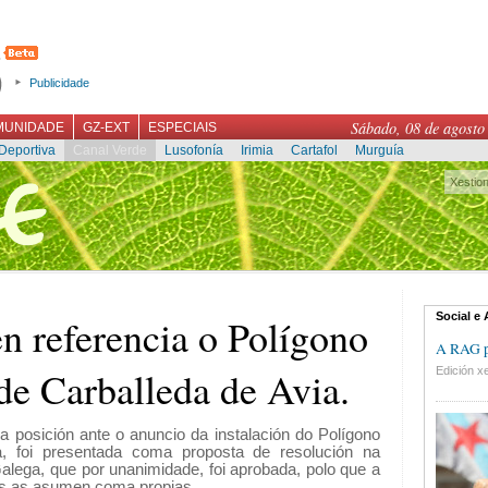
Publicidade
Sábado, 08 de agosto
MUNIDADE
GZ-EXT
ESPECIAIS
Deportiva
Canal Verde
Lusofonía
Irimia
Cartafol
Murguía
Xestio
Social e
n referencia o Polígono
A RAG pr
e Carballeda de Avia.
Edición xe
a posición ante o anuncio da instalación do Polígono
a, foi presentada coma proposta de resolución na
lega, que por unanimidade, foi aprobada, polo que a
es as asumen coma propias.