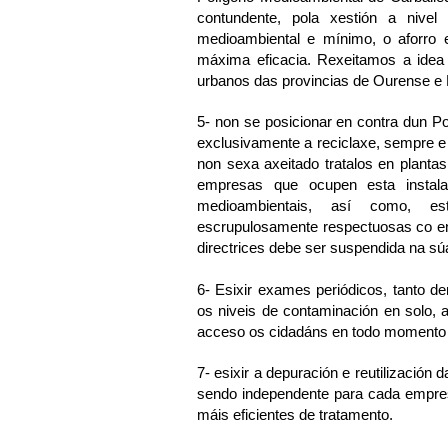
contundente, pola xestión a nive
medioambiental e mínimo, o aforro e
máxima eficacia. Rexeitamos a idea 
urbanos das provincias de Ourense e P
5-
non se posicionar en contra dun P
exclusivamente a reciclaxe, sempre e c
non sexa axeitado tratalos en planta
empresas que ocupen esta instala
medioambientais, así como, e
escrupulosamente respectuosas co en
directrices debe ser suspendida na súa
6-
Esixir exames periódicos, tanto de
os niveis de contaminación en solo, 
acceso os cidadáns en todo momento 
7-
esixir a depuración e reutilización 
sendo independente para cada empres
máis eficientes de tratamento.