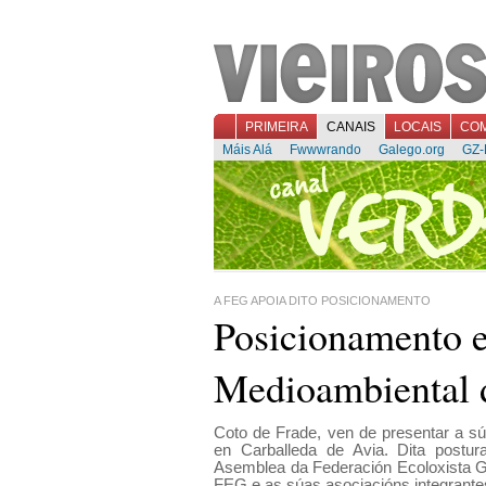
PRIMEIRA
CANAIS
LOCAIS
CO
Máis Alá
Fwwwrando
Galego.org
GZ-
A FEG APOIA DITO POSICIONAMENTO
Posicionamento e
Medioambiental d
Coto de Frade, ven de presentar a sú
en Carballeda de Avia. Dita postur
Asemblea da Federación Ecoloxista Ga
FEG e as súas asociacións integrant