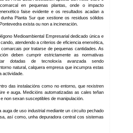
l comarcal en pequenas plantas, onde o impacto
nerxético faise evidente e os resultados acadan a
dunha Planta Sur que xestione os residuos sólidos
ontevedra exista ou non a incineración.
olígono Medioambiental Empresarial dedicado única e
ando, atendendo a criterios de eficiencia enerxética,
s comarcais por tratarse de pequenas cantidades. As
ción deben cumprir estrictamente as normativas
star dotadas de tecnoloxía avanzada sendo
torno natural, calquera empresa que incumpra estas
 actividade.
ntro das instalacións como no entorno,
que rexistren
aire e auga. Medicións automatizadas as cales teñan
e non sexan susceptibles de manipulación.
da auga de uso industrial mediante un circuíto pechado
a, así como, unha depuradora central cos sistemas