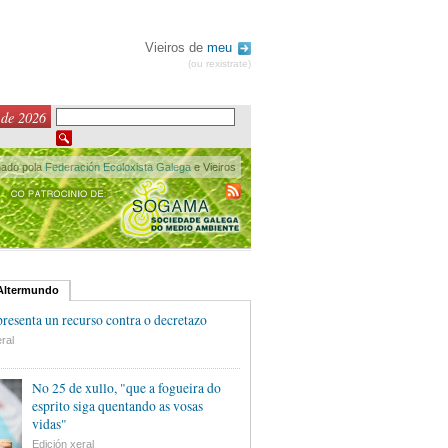
Vieiros de
meu
(ou rexistrate)
 de 2026
nado pola
Federación Ecoloxista Galega
e Vieiros
 Altermundo
esenta un recurso contra o decretazo
ral
No 25 de xullo, "que a fogueira do
esprito siga quentando as vosas
vidas"
Edición xeral