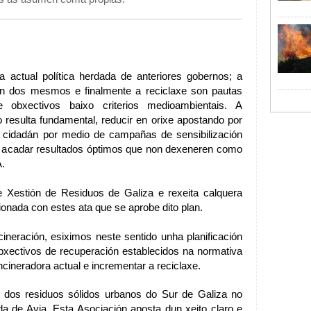
 actual política herdada de anteriores gobernos; a
ción dos mesmos e finalmente a reciclaxe son pautas
 obxectivos baixo criterios medioambientais. A
do resulta fundamental, reducir en orixe apostando por
 cidadán por medio de campañas de sensibilización
ra acadar resultados óptimos que non dexeneren como
.
e Xestión de Residuos de Galiza e rexeita calquera
ionada con estes ata que se aprobe dito plan.
cineración, esiximos neste sentido unha planificación
obxectivos de recuperación establecidos na normativa
ncineradora actual e incrementar a reciclaxe.
n dos residuos sólidos urbanos do Sur de Galiza no
a de Avia. Esta Asociación aposta dun xeito claro e