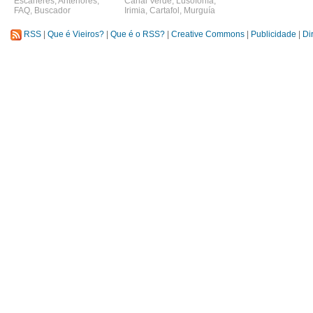
Escáneres
,
Anteriores
,
Canal Verde
,
Lusofonía
,
FAQ
,
Buscador
Irimia
,
Cartafol
,
Murguía
RSS
|
Que é Vieiros?
|
Que é o RSS?
|
Creative Commons
|
Publicidade
|
Di