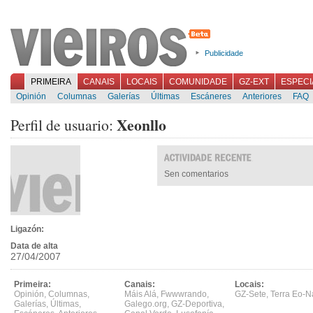
Publicidade
PRIMEIRA
CANAIS
LOCAIS
COMUNIDADE
GZ-EXT
ESPECI
Opinión
Columnas
Galerías
Últimas
Escáneres
Anteriores
FAQ
Xeonllo
Perfil de usuario:
Sen comentarios
Ligazón:
Data de alta
27/04/2007
Primeira:
Canais:
Locais:
Opinión
,
Columnas
,
Máis Alá
,
Fwwwrando
,
GZ-Sete
,
Terra Eo-N
Galerías
,
Últimas
,
Galego.org
,
GZ-Deportiva
,