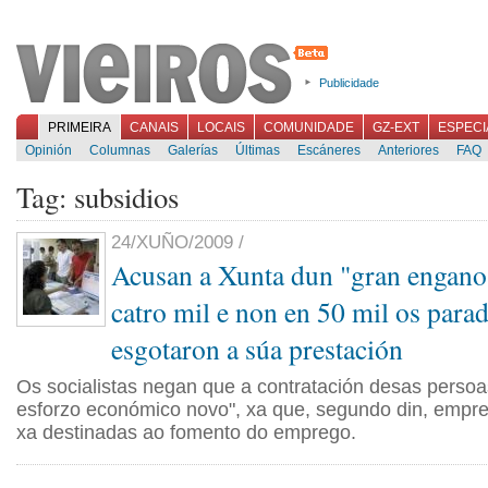
Publicidade
PRIMEIRA
CANAIS
LOCAIS
COMUNIDADE
GZ-EXT
ESPECI
Opinión
Columnas
Galerías
Últimas
Escáneres
Anteriores
FAQ
Tag: subsidios
24/XUÑO/2009 /
Acusan a Xunta dun "gran engano"
catro mil e non en 50 mil os para
esgotaron a súa prestación
Os socialistas negan que a contratación desas perso
esforzo económico novo", xa que, segundo din, empre
xa destinadas ao fomento do emprego.