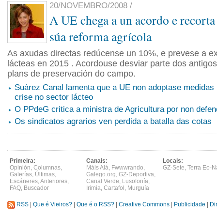
20/NOVEMBRO/2008 /
A UE chega a un acordo e recorta
súa reforma agrícola
As axudas directas redúcense un 10%, e prevese a ex
lácteas en 2015 . Acordouse desviar parte dos antigos
plans de preservación do campo.
Suárez Canal lamenta que a UE non adoptase medidas 
crise no sector lácteo
O PPdeG critica a ministra de Agricultura por non defen
Os sindicatos agrarios ven perdida a batalla das cotas
Primeira:
Canais:
Locais:
Opinión
,
Columnas
,
Máis Alá
,
Fwwwrando
,
GZ-Sete
,
Terra Eo-N
Galerías
,
Últimas
,
Galego.org
,
GZ-Deportiva
,
Escáneres
,
Anteriores
,
Canal Verde
,
Lusofonía
,
FAQ
,
Buscador
Irimia
,
Cartafol
,
Murguía
RSS
|
Que é Vieiros?
|
Que é o RSS?
|
Creative Commons
|
Publicidade
|
Di