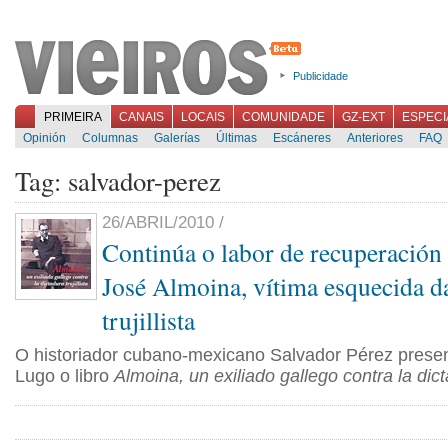
Publicidade
PRIMEIRA
CANAIS
LOCAIS
COMUNIDADE
GZ-EXT
ESPECI
Opinión
Columnas
Galerías
Últimas
Escáneres
Anteriores
FAQ
Tag: salvador-perez
26/ABRIL/2010 /
Continúa o labor de recuperación 
José Almoina, vítima esquecida d
trujillista
O historiador cubano-mexicano Salvador Pérez presen
Lugo o libro
Almoina, un exiliado gallego contra la dicta