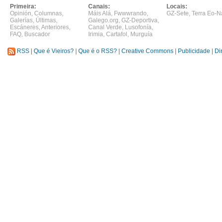
Primeira:
Canais:
Locais:
Opinión
,
Columnas
,
Máis Alá
,
Fwwwrando
,
GZ-Sete
,
Terra Eo-N
Galerías
,
Últimas
,
Galego.org
,
GZ-Deportiva
,
Escáneres
,
Anteriores
,
Canal Verde
,
Lusofonía
,
FAQ
,
Buscador
Irimia
,
Cartafol
,
Murguía
RSS
|
Que é Vieiros?
|
Que é o RSS?
|
Creative Commons
|
Publicidade
|
Di