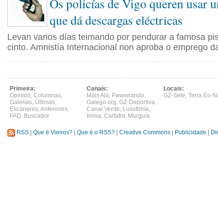
Os policías de Vigo queren usar u
que dá descargas eléctricas
Levan varios días teimando por pendurar a famosa pis
cinto. Amnistía Internacional non aproba o emprego da
Primeira:
Canais:
Locais:
Opinión
,
Columnas
,
Máis Alá
,
Fwwwrando
,
GZ-Sete
,
Terra Eo-N
Galerías
,
Últimas
,
Galego.org
,
GZ-Deportiva
,
Escáneres
,
Anteriores
,
Canal Verde
,
Lusofonía
,
FAQ
,
Buscador
Irimia
,
Cartafol
,
Murguía
RSS
|
Que é Vieiros?
|
Que é o RSS?
|
Creative Commons
|
Publicidade
|
Di