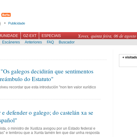
Publicidade
Xoves, quinta feira, 06 de agosto
MUNIDADE
GZ-EXT
ESPECIAIS
Escáneres
Anteriores
FAQ
Buscador
+ visitad
"Os galegos decidirán que sentimentos
preámbulo do Estatuto"
olveu recordar que esta introdución "non ten valor xurídico
 e defender o galego; do castelán xa se
spañol"
ista, o ministro de Xustiza avogou por un Estado federal e
as” e lembrou que a Xunta tamén ten que dar unha resposta