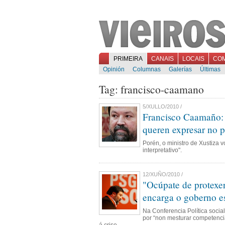
PRIMEIRA
CANAIS
LOCAIS
CO
Opinión
Columnas
Galerías
Últimas
Tag: francisco-caamano
5/XULLO/2010 /
Francisco Caamaño: 
queren expresar no 
Porén, o ministro de Xustiza v
interpretativo".
12/XUÑO/2010 /
"Ocúpate de protexer
encarga o goberno e
Na Conferencia Política social
por “non mesturar competenci