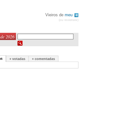
Vieiros de
meu
(ou rexistrate)
 de 2026
as
+ votadas
+ comentadas