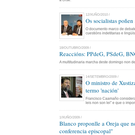
á crise.
12/XUÑO/2010 /
Os socialistas poñen 
O documento marco de debate 
cuestións indetitarias e lingüís
18/OUTUBRO/2009 /
Reaccións: PPdeG, PSdeG, BNG
A multitudinaria marcha deste domingo non de
14/SETEMBRO/2009 /
O ministro de Xustiz
termo 'nación'
Francisco Caamaño considera
leis non son lei" e que o impor
1/XUÑO/2009 /
Blanco proponlle a Oreja que n
conferencia episcopal"