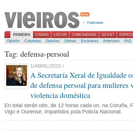
Publicidade
PRIMEIRA
CANAIS
LOCAIS
COMUNIDADE
GZ-EXT
ESPECI
Opinión
Columnas
Galerías
Últimas
Escáneres
Anteriores
FAQ
Tag: defensa-persoal
1/ABRIL/2010 /
A Secretaría Xeral de Igualdade o
de defensa persoal para mulleres 
violencia doméstica
En total serán oito, de 12 horas cada un, na Coruña, F
Vigo e Ourense, impartidos pola Policía Nacional.