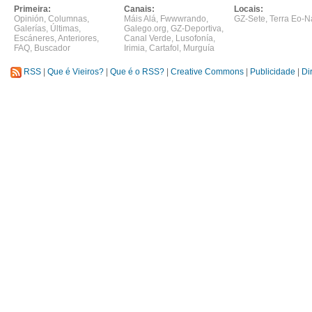
Primeira:
Canais:
Locais:
Opinión
,
Columnas
,
Máis Alá
,
Fwwwrando
,
GZ-Sete
,
Terra Eo-N
Galerías
,
Últimas
,
Galego.org
,
GZ-Deportiva
,
Escáneres
,
Anteriores
,
Canal Verde
,
Lusofonía
,
FAQ
,
Buscador
Irimia
,
Cartafol
,
Murguía
RSS
|
Que é Vieiros?
|
Que é o RSS?
|
Creative Commons
|
Publicidade
|
Di