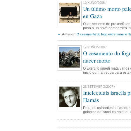
19/XUÑO/2008 /
Un último morto pale
en Gaza
O lanzamento de proxectís en 
paso a un novo bombardeo isr
Anterior:
O cesamento do fogo entre Israel e 
17/XUÑO/2008 /
O cesamento do fogo
nacer morto
O Exército israelí mata vario
inicio dunha tregua para esta q
25/SETEMBRO/2007 /
Intelectuais israelís
Hamás
Entre os asinantes hai autor
goberno de Israel xa rexeitou 