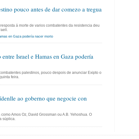
stino pouco antes de dar comezo a tregua
resposta á morte de varios combatentes da resistencia deu
aelí.
Hamas en Gaza podería nacer morto
 entre Israel e Hamas en Gaza podería
s combatentes palestinos, pouco despois de anunciar Exipto o
uinta feira.
 pídenlle ao goberno que negocie con
es como Amos Oz, David Grossman ou A.B. Yehoshua. O
a súplica.