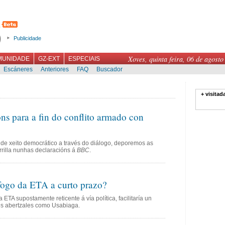
Publicidade
Xoves, quinta feira, 06 de agosto
MUNIDADE
GZ-EXT
ESPECIAIS
Escáneres
Anteriores
FAQ
Buscador
+ visitad
s para a fin do conflito armado con
 de xeito democrático a través do diálogo, deporemos as
rrilla nunhas declaracións á
BBC
.
ogo da ETA a curto prazo?
 ETA supostamente reticente á vía política, facilitaría un
tes abertzales como Usabiaga.