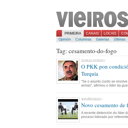
PRIMEIRA
CANAIS
LOCAIS
CO
Opinión
Columnas
Galerías
Últimas
Tag: cesamento-do-fogo
21/XULLO/2010 /
O PKK pon condición
Turquía
"Se o asunto curdo se resolve
armas", afirmou o líder da gue
4/XUÑO/2010 /
Novo cesamento de f
A recente detención do líder da
proceso liderado por referen