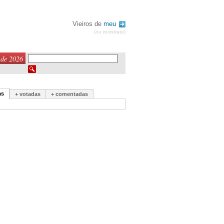
Vieiros de
meu
(ou rexistrate)
 de 2026
as
+ votadas
+ comentadas