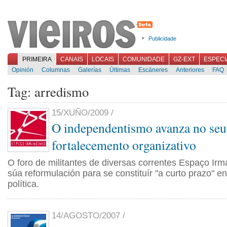
Publicidade
PRIMEIRA
CANAIS
LOCAIS
COMUNIDADE
GZ-EXT
ESPECI
Opinión
Columnas
Galerías
Últimas
Escáneres
Anteriores
FAQ
Tag: arredismo
15/XUÑO/2009 /
O independentismo avanza no seu
fortalecemento organizativo
O foro de militantes de diversas correntes Espaço Irm
súa reformulación para se constituír "a curto prazo" e
política.
14/AGOSTO/2007 /