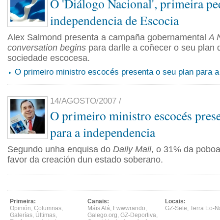
O 'Diálogo Nacional', primeira pe
independencia de Escocia
Alex Salmond presenta a campaña gobernamental
A 
conversation begins
para darlle a coñecer o seu plan
sociedade escocesa.
O primeiro ministro escocés presenta o seu plan para 
14/AGOSTO/2007 /
O primeiro ministro escocés prese
para a independencia
Segundo unha enquisa do
Daily Mail
, o 31% da poboa
favor da creación dun estado soberano.
Primeira:
Canais:
Locais:
Opinión
,
Columnas
,
Máis Alá
,
Fwwwrando
,
GZ-Sete
,
Terra Eo-N
Galerías
,
Últimas
,
Galego.org
,
GZ-Deportiva
,