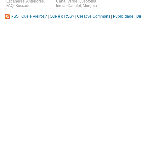
Escáneres
,
Anteriores
,
Canal Verde
,
Lusofonía
,
FAQ
,
Buscador
Irimia
,
Cartafol
,
Murguía
RSS
|
Que é Vieiros?
|
Que é o RSS?
|
Creative Commons
|
Publicidade
|
Di