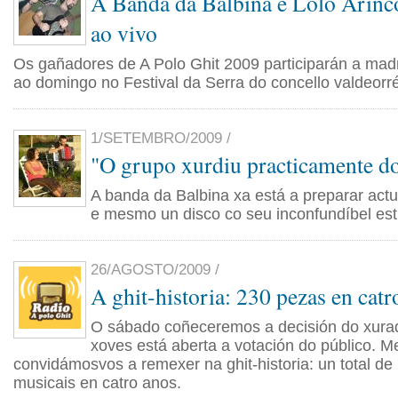
A Banda da Balbina e Lolo Arinc
ao vivo
Os gañadores de A Polo Ghit 2009 participarán a ma
ao domingo no Festival da Serra do concello valdeorr
1/SETEMBRO/2009 /
"O grupo xurdiu practicamente d
A banda da Balbina xa está a preparar actu
e mesmo un disco co seu inconfundíbel estil
26/AGOSTO/2009 /
A ghit-historia: 230 pezas en catr
O sábado coñeceremos a decisión do xurad
xoves está aberta a votación do público. M
convidámosvos a remexer na ghit-historia: un total d
musicais en catro anos.