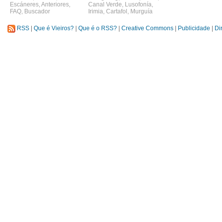
Escáneres
,
Anteriores
,
Canal Verde
,
Lusofonía
,
FAQ
,
Buscador
Irimia
,
Cartafol
,
Murguía
RSS
|
Que é Vieiros?
|
Que é o RSS?
|
Creative Commons
|
Publicidade
|
Di