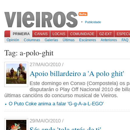
Publicidade
PRIMEIRA
CANAIS
LOCAIS
COMUNIDADE
GZ-EXT
ESPECI
Opinión
Columnas
Galerías
Últimas
Escáneres
Anteriores
FAQ
Tag: a-polo-ghit
27/MAIO/2010 /
Apoio billardeiro a 'A polo ghit'
Este domingo en Conxo (Compostela) os p
disputarán o Play Off Nacional 2010 de bill
últimas cancións do concurso musical de Vieiros.
O Puto Coke anima a falar 'G-g-A-a-L-EGO'
29/MAIO/2010 /
Sés anda 'tola atrás de ti'