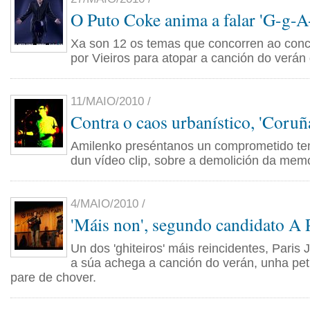
O Puto Coke anima a falar 'G-g-
Xa son 12 os temas que concorren ao con
por Vieiros para atopar a canción do verán
11/MAIO/2010 /
Contra o caos urbanístico, 'Coruñ
Amilenko preséntanos un comprometido t
dun vídeo clip, sobre a demolición da memo
4/MAIO/2010 /
'Máis non', segundo candidato A 
Un dos 'ghiteiros' máis reincidentes, Paris 
a súa achega a canción do verán, unha pet
pare de chover.