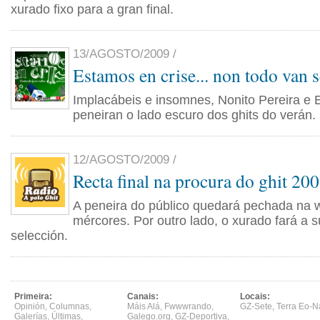
xurado fixo para a gran final.
13/AGOSTO/2009 /
Estamos en crise... non todo van s
Implacábeis e insomnes, Nonito Pereira e 
peneiran o lado escuro dos ghits do verán.
12/AGOSTO/2009 /
Recta final na procura do ghit 20
A peneira do público quedará pechada na
mércores. Por outro lado, o xurado fará a s
selección.
Primeira:
Canais:
Locais:
Opinión
,
Columnas
,
Máis Alá
,
Fwwwrando
,
GZ-Sete
,
Terra Eo-N
Galerías
,
Últimas
,
Galego.org
,
GZ-Deportiva
,