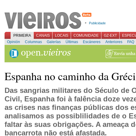
Publicidade
PRIMEIRA
CANAIS
LOCAIS
COMUNIDADE
GZ-EXT
ESPECI
Opinión
Columnas
Galerías
Últimas
Escáneres
Anteriores
FAQ
Espanha no caminho da Gréci
Das sangrias militares do Século de 
Civil, Espanha foi à falência doze v
as crises nas finanças públicas dos 
analisamos as possiblilidades de o Es
faltar às suas obrigações. A ameaça 
bancarrota não está afastada.