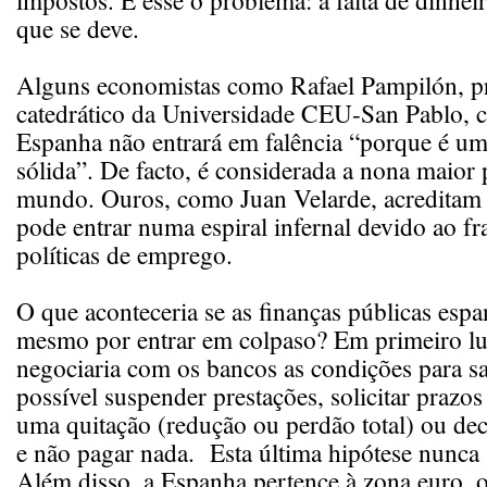
impostos. É esse o problema: a falta de dinhei
que se deve.
Alguns economistas como Rafael Pampilón, p
catedrático da Universidade CEU-San Pablo, 
Espanha não entrará em falência “porque é u
sólida”. De facto, é considerada a nona maior 
mundo. Ouros, como Juan Velarde, acreditam
pode entrar numa espiral infernal devido ao fr
políticas de emprego.
O que aconteceria se as finanças públicas esp
mesmo por entrar em colpaso? Em primeiro lu
negociaria com os bancos as condições para sal
possível suspender prestações, solicitar prazos
uma quitação (redução ou perdão total) ou dec
e não pagar nada. Esta última hipótese nunca s
Além disso, a Espanha pertence à zona euro, o