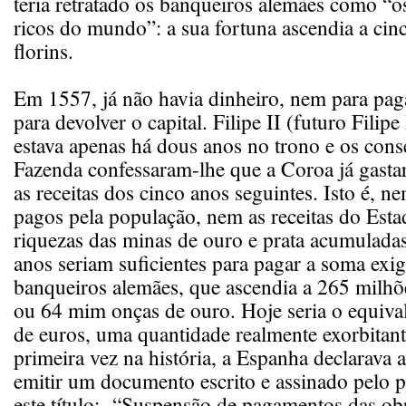
teria retratado os banqueiros alemães como “
ricos do mundo”: a sua fortuna ascendia a cin
florins.
Em 1557, já não havia dinheiro, nem para pag
para devolver o capital. Filipe II (futuro Filipe
estava apenas há dous anos no trono e os cons
Fazenda confessaram-lhe que a Coroa já gasta
as receitas dos cinco anos seguintes. Isto é, 
pagos pela população, nem as receitas do Esta
riquezas das minas de ouro e prata acumuladas
anos seriam suficientes para pagar a soma exig
banqueiros alemães, que ascendia a 265 milhõ
ou 64 mim onças de ouro. Hoje seria o equiva
de euros, uma quantidade realmente exorbitant
primeira vez na história, a Espanha declarava 
emitir um documento escrito e assinado pelo p
este título: “Suspensão de pagamentos das ob