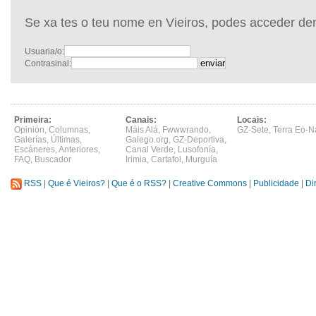
Se xa tes o teu nome en Vieiros, podes acceder de
Usuaria/o:
Contrasinal:
Primeira:
Canais:
Locais:
Opinión
,
Columnas
,
Máis Alá
,
Fwwwrando
,
GZ-Sete
,
Terra Eo-N
Galerías
,
Últimas
,
Galego.org
,
GZ-Deportiva
,
Escáneres
,
Anteriores
,
Canal Verde
,
Lusofonía
,
FAQ
,
Buscador
Irimia
,
Cartafol
,
Murguía
RSS
|
Que é Vieiros?
|
Que é o RSS?
|
Creative Commons
|
Publicidade
|
Di