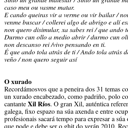
caso meu ou vasme matar.
E cando queiras vir a verme ou vir bailar / n
venme buscar / collerei algo de abrigo e alí est
non quero disimular, xa sabes rei / que ando to
Durmo cun ollo a medio abrir / durmo cun oll
non descanso rei /vivo pensando en ti.
É que ando tola atrás de ti / Ando tola atrás de 
veño / non quero seguir así
O xurado
Recordámosvos que a peneira dos 31 temas co
un xurado encabezado, como padriño, polo
co
Xil Ríos
cantante
. O gran Xil, auténtica refer
galega, fixo espazo na súa axenda e entre ocup
profesionais sacará tempo para expresar a súa
que pode e debe ser o ghit do verán 2010. R