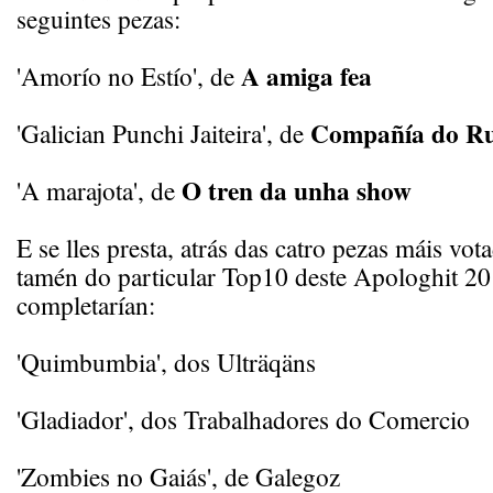
seguintes pezas:
A amiga fea
'Amorío no Estío', de
Compañía do R
'Galician Punchi Jaiteira', de
O tren da unha show
'A marajota', de
E se lles presta, atrás das catro pezas máis vot
tamén do particular Top10 deste Apologhit 20
completarían:
'Quimbumbia', dos Ulträqäns
'Gladiador', dos Trabalhadores do Comercio
'Zombies no Gaiás', de Galegoz