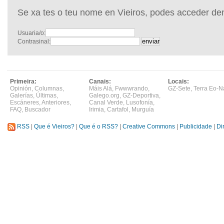
Se xa tes o teu nome en Vieiros, podes acceder de
Usuaria/o:
Contrasinal:
Primeira:
Canais:
Locais:
Opinión
,
Columnas
,
Máis Alá
,
Fwwwrando
,
GZ-Sete
,
Terra Eo-N
Galerías
,
Últimas
,
Galego.org
,
GZ-Deportiva
,
Escáneres
,
Anteriores
,
Canal Verde
,
Lusofonía
,
FAQ
,
Buscador
Irimia
,
Cartafol
,
Murguía
RSS
|
Que é Vieiros?
|
Que é o RSS?
|
Creative Commons
|
Publicidade
|
Di