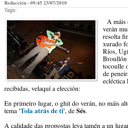
Redacción - 09:45 23/07/2010
Tags:
A máis di
verán mu
resolta f
xurado f
Ríos, Ugí
Broullón 
tocoulle 
de peneir
ecléctica 
recibidas, velaquí a elección:
En primeiro lugar, o ghit do verán, no máis al
'Tola atrás de ti'
Sés
tema
, de
.
A calidade das propostas leva tamén a un luga