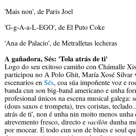
'Mais non', de Paris Joel
'G-g-A-a-L-EGO', de El Puto Coke
'Ana de Palacio', de Metralletas lecheras
A gañadora, Sés: 'Tola atrás de ti'
Logo do seu exitoso camiño con Chámalle Xis
participou no A Polo Ghit, María Xosé Silvar 
escenarios en
Sés
, coa súa impoñente voz e r
banda cun son big-band americano e unha fo
profesional únicos na escena musical galega: s
(dous saxos e trompeta), tres coristas, teclado.
atrás de ti', non é unha nin moito menos unha
atrevemento fresco, directo e
vacilón
dunha mo
por mocear. E todo cun son de blues e soul que