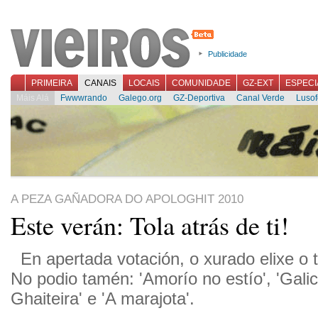
Publicidade
PRIMEIRA
CANAIS
LOCAIS
COMUNIDADE
GZ-EXT
ESPECI
Máis Alá
Fwwwrando
Galego.org
GZ-Deportiva
Canal Verde
Lusof
A PEZA GAÑADORA DO APOLOGHIT 2010
Este verán: Tola atrás de ti!
En apertada votación, o xurado elixe o
No podio tamén: 'Amorío no estío', 'Gali
Ghaiteira' e 'A marajota'.