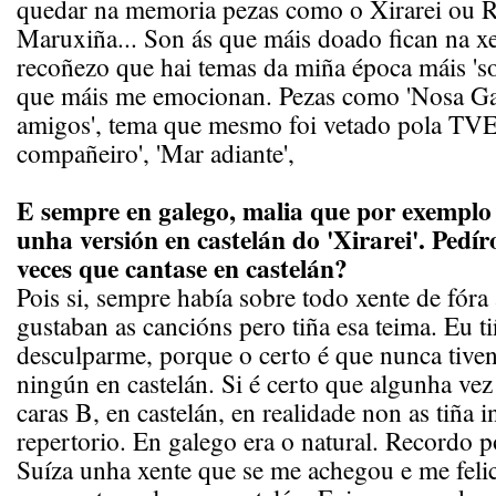
quedar na memoria pezas como o Xirarei ou R
Maruxiña... Son ás que máis doado fican na xe
recoñezo que hai temas da miña época máis 'so
que máis me emocionan. Pezas como 'Nosa Gal
amigos', tema que mesmo foi vetado pola TVE,
compañeiro', 'Mar adiante',
E sempre en galego, malia que por exemplo 
unha versión en castelán do 'Xirarei'. Pedír
veces que cantase en castelán?
Pois si, sempre había sobre todo xente de fóra 
gustaban as cancións pero tiña esa teima. Eu t
desculparme, porque o certo é que nunca tiven
ningún en castelán. Si é certo que algunha vez
caras B, en castelán, en realidade non as tiña i
repertorio. En galego era o natural. Recordo 
Suíza unha xente que se me achegou e me feli