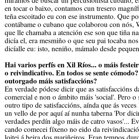
miramos de buscar un percusionista cubano, e
en tocar o baixo, contamos cun tresero magníf
teña escoitado eu con ese instrumento. Que po
contábame o cubano que colaborou con nós, 
que lle chamaba a atención ese son que tiña n
dicía el, era mesmiño o que seu pai tocaba nos
dicíalle eu: isto, neniño, mámalo desde pequeno
Hai varios perfís en Xil Ríos... o máis festei
o reivindicativo. En todos se sente cómodo? 
outorgado máis satisfaccións?
En verdade pódese dicir que as satisfaccións
comercial e non o ámbito máis 'social'. Pero o
outro tipo de satisfaccións, aínda que ás veces
un vello de por aquí aí nunha taberna 'Por dici
verdades perdín algo máis de catro vasos'... E
cando comecei fíxeno no eido da reivindicació
loitei á beira dos mariñeiros. Eran tempos dur