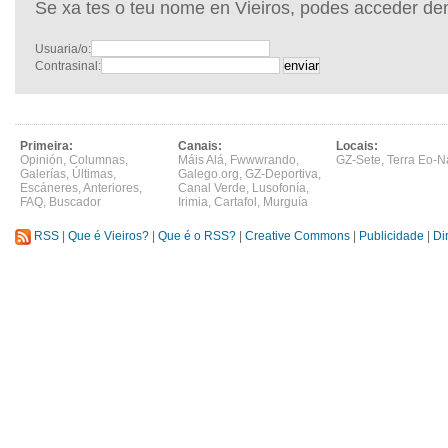
Se xa tes o teu nome en Vieiros, podes acceder de
Usuaria/o:
Contrasinal:
Primeira:
Canais:
Locais:
Opinión
,
Columnas
,
Máis Alá
,
Fwwwrando
,
GZ-Sete
,
Terra Eo-N
Galerías
,
Últimas
,
Galego.org
,
GZ-Deportiva
,
Escáneres
,
Anteriores
,
Canal Verde
,
Lusofonía
,
FAQ
,
Buscador
Irimia
,
Cartafol
,
Murguía
RSS
|
Que é Vieiros?
|
Que é o RSS?
|
Creative Commons
|
Publicidade
|
Di