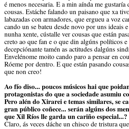
é menos necesaria. E a min aínda me gustaría d
cousas. Estáche falando un paisano que xa tiv
labazadas con armadores, que ergueu a voz can
cando un se bateu desde novo por uns ideais 
nunha xente, cústalle ver cousas que están p
creto ao que fan e o que din algúns políticos e
decepciónante tamén as actitudes dalgúns sindi
Envelénome moito cando paro a pensar en cous
Róeme por dentro. E que están pasando cousas
que non creo!
Ao fío diso... poucos músicos hai que poida
protagonistas do que a sociedade asumiu c
Pero alén do Xirarei e temas similares, se c
gran público coñece... serán algúns dos me
que Xil Ríos lle garda un cariño especial...?
Claro, ás veces dáche un chisco de tristura qu