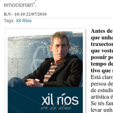
emocionan".
R.N - 10:10 22/07/2010
Tags:
Xil Ríos
Antes de
que unha
traxector
que vost
posuír p
tempo d
tivo que 
Está clar
persoa de
de estudi
artística
Se tés fa
levar unh