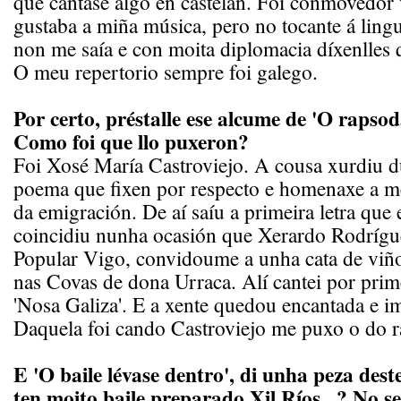
que cantase algo en castelán. Foi conmovedor 
gustaba a miña música, pero no tocante á ling
non me saía e con moita diplomacia díxenlles 
O meu repertorio sempre foi galego.
Por certo, préstalle ese alcume de 'O raps
Como foi que llo puxeron?
Foi Xosé María Castroviejo. A cousa xurdiu 
poema que fixen por respecto e homenaxe a me
da emigración. De aí saíu a primeira letra qu
coincidiu nunha ocasión que Xerardo Rodrígu
Popular Vigo, convidoume a unha cata de vi
nas Covas de dona Urraca. Alí cantei por prim
'Nosa Galiza'. E a xente quedou encantada e i
Daquela foi cando Castroviejo me puxo o do 
E 'O baile lévase dentro', di unha peza des
ten moito baile preparado Xil Ríos...? No seu