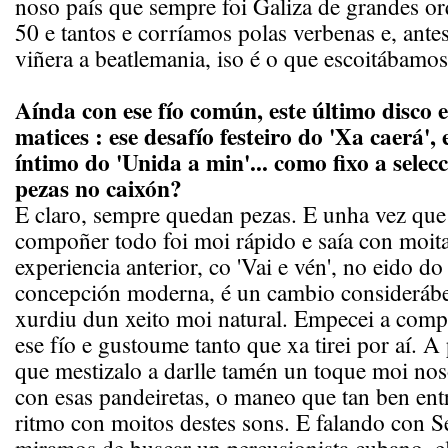
noso país que sempre foi Galiza de grandes or
50 e tantos e corríamos polas verbenas e, ante
viñera a beatlemania, iso é o que escoitábamos
Aínda con ese fío común, este último disco 
matices : ese desafío festeiro do 'Xa caerá'
íntimo do 'Unida a min'... como fixo a selec
pezas no caixón?
E claro, sempre quedan pezas. E unha vez qu
compoñer todo foi moi rápido e saía con moit
experiencia anterior, co 'Vai e vén', no eido d
concepción moderna, é un cambio considerábe
xurdiu dun xeito moi natural. Empecei a com
ese fío e gustoume tanto que xa tirei por aí. A 
que mestizalo a darlle tamén un toque moi no
con esas pandeiretas, o maneo que tan ben ent
ritmo con moitos destes sons. E falando con 