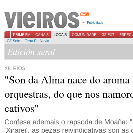
Publicidade
PRIMEIRA
CANAIS
LOCAIS
COMUNIDADE
GZ-EXT
ESPECI
GZ-Sete
Terra Eo-Navia
Edición xeral
XIL RÍOS
"Son da Alma nace do aroma 
orquestras, do que nos namor
cativos"
Confesa ademais o rapsoda de Moaña: "
'Xirarei', as pezas reivindicativas son a