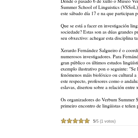
Dende o pasado 6 de xullo o Museo Ve
Summer School of Linguistics (VSSoL), 
este sábado día 17 e na que participan p
Que se está a facer en investigación li
sociedade? Estas son as dúas grandes pr
seu obxectivo: achegar esta disciplina t
Xerardo Fernández Salgueiro é o coordi
numerosos investigadores. Para Fernánd
gran público os últimos estudos lingüíst
exemplo ilustrativo pon o seguinte: "Se 
fenómenos máis biolóxico ou cultural a 
este respecto, profesores como o andalu
eslavas, disertou sobre a relación entre 
Os organizadores do Verbum Summer Sch
primeiro encontro de lingüistas e teñen p
5
/5 (1 votos)