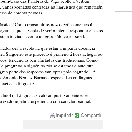
rbum-Casa das Palabras de Vigo acolle a Verbum
unhas xornadas centradas na lingüística que rematarán
erto de corenta persoas.
ngüística? Como transmitir os novos coñecementos á
eguntas que a escola de verán intenta responder e eis os
anto a iniciados como ao gran público en xeral.
nador desta escola na que están a impartir docencia
ez Salgueiro este proxecto é pioneiro á hora achegar ao
icos, tendencias ben afastadas das tradicionais. Como
lle preguntas a alguén da rúa se estamos diante dun
gran parte das respostas van optar polo segundo". A
z Antonio Benítez Burraco, especialista en linguas
xenética e linguaxe.
ool of Linguistics valoran positivamente este
revisto repetir a experiencia con carácter bianual.
Imprimir
Compartir