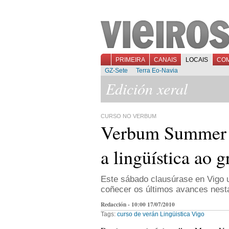
PRIMEIRA
CANAIS
LOCAIS
CO
GZ-Sete
Terra Eo-Navia
Edición xeral
CURSO NO VERBUM
Verbum Summer 
a lingüística ao 
Este sábado clausúrase en Vigo u
coñecer os últimos avances nesta
Redacción - 10:00 17/07/2010
Tags:
curso de verán
Lingüistica
Vigo