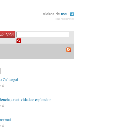
Vieiros de
meu
(ou rexistrate)
 de 2026
o Culturgal
ral
encia, creatividade e esplendor
ral
 normal
ral