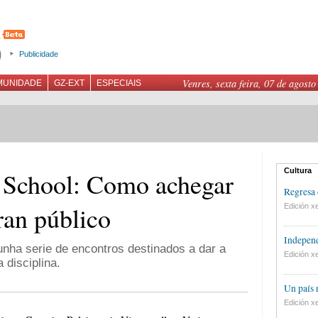
Publicidade
Venres, sexta feira, 07 de agosto
MUNIDADE
GZ-EXT
ESPECIAIS
Cultura
School: Como achegar
Regresa 
gran público
Edición xe
Independ
nha serie de encontros destinados a dar a
Edición xe
 disciplina.
Un país
Edición xe