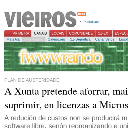
Publicidade
PRIMEIRA
CANAIS
LOCAIS
COMUNIDADE
GZ-EXT
ESPECI
Máis Alá
Fwwwrando
Galego.org
GZ-Deportiva
Canal Verde
Lusof
PLAN DE AUSTERIDADE
A Xunta pretende aforrar, ma
suprimir, en licenzas a Micros
A redución de custos non se producirá 
software libre, senón reorganizando e un