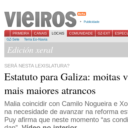
Publicidade
PRIMEIRA
CANAIS
LOCAIS
COMUNIDADE
GZ-EXT
ESPECI
GZ-Sete
Terra Eo-Navia
Edición xeral
SERÁ NESTA LEXISLATURA?
Estatuto para Galiza: moitas 
mais maiores atrancos
Malia coincidir con Camilo Nogueira e 
na necesidade de avanzar na reforma est
Puy afirma que neste momento “as condi
dan”.
Vídeo no interior.