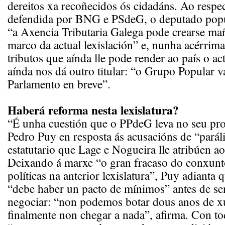
dereitos xa recoñecidos ós cidadáns. Ao respec
defendida por BNG e PSdeG, o deputado popu
“a Axencia Tributaria Galega pode crearse m
marco da actual lexislación” e, nunha acérrim
tributos que aínda lle pode render ao país o act
aínda nos dá outro titular: “o Grupo Popular v
Parlamento en breve”.
Haberá reforma nesta lexislatura?
“É unha cuestión que o PPdeG leva no seu pr
Pedro Puy en resposta ás acusacións de “parál
estatutario que Lage e Nogueira lle atribúen ao
Deixando á marxe “o gran fracaso do conxunt
políticas na anterior lexislatura”, Puy adianta 
“debe haber un pacto de mínimos” antes de se
negociar: “non podemos botar dous anos de x
finalmente non chegar a nada”, afirma. Con to