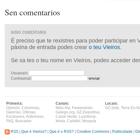
Sen comentarios
É preciso que te rexistres para poder participar en 
páxina de entrada podes crear
o teu Vieiros
.
Se xa tes o teu nome en Vieiros, podes acceder de
Usuaria/o:
Contrasinal:
Primeira:
Canais:
Locais:
Opinión
,
Columnas
,
Máis Alá
,
Fwwwrando
,
GZ-Sete
,
Terra Eo-N
Galerías
,
Últimas
,
Galego.org
,
GZ-Deportiva
,
Escáneres
,
Anteriores
,
Canal Verde
,
Lusofonía
,
FAQ
,
Buscador
Irimia
,
Cartafol
,
Murguía
RSS
|
Que é Vieiros?
|
Que é o RSS?
|
Creative Commons
|
Publicidade
|
Di