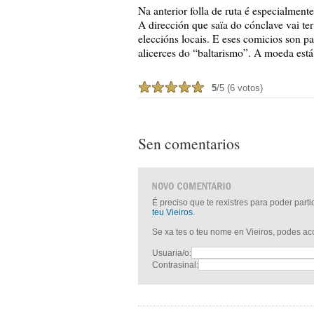
Na anterior folla de ruta é especialmen
A dirección que saïa do cónclave vai ter
eleccións locais. E eses comicios son pa
alicerces do “baltarismo”. A moeda está
5
/5 (6 votos)
Sen comentarios
É preciso que te rexistres para poder part
teu Vieiros
.
Se xa tes o teu nome en Vieiros, podes a
Usuaria/o:
Contrasinal: