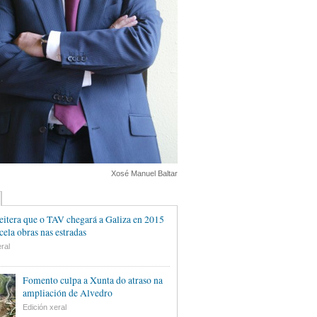
Xosé Manuel Baltar
eitera que o TAV chegará a Galiza en 2015
cela obras nas estradas
ral
Fomento culpa a Xunta do atraso na
ampliación de Alvedro
Edición xeral