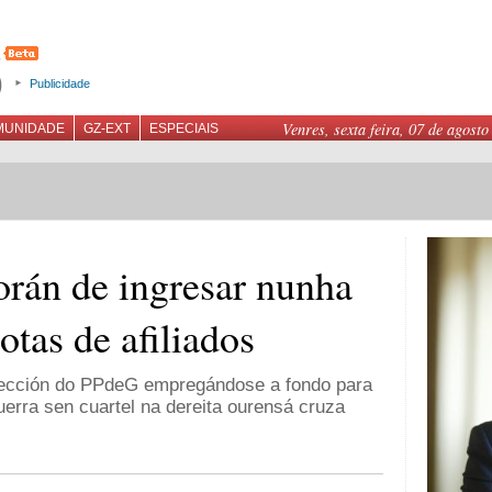
Publicidade
Venres, sexta feira, 07 de agosto
MUNIDADE
GZ-EXT
ESPECIAIS
orán de ingresar nunha
otas de afiliados
rección do PPdeG empregándose a fondo para
uerra sen cuartel na dereita ourensá cruza