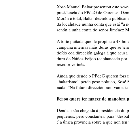
Xosé Manuel Baltar presentou este xove
presidencia do PPdeG de Ourense. Demos
Morán é total, Baltar desvelou publicame
da localidade nunha conta que está “a n
senón a unha conta do señor Jiménez M
A forte puñada que lle propina a 48 ho
campaña internas máis duras que se teñ
doído coa dirección galega á que acusa 
duro de Núñez Feijoo (capitaneado por 
rexedor verinés.
Aínda que dende o PPdeG queren forzar 
“baltarismo” perda peso político, Xosé 
nada: “Na futura dirección non van estar
Feijoo quere ter marxe de manobra pa
Dende a súa chegada á presidencia do p
pequenos, pero constantes, para “desbal
é a única provincia sobre a que non ten 