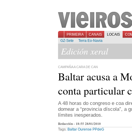
PRIMEIRA
CANAIS
LOCAIS
CO
GZ-Sete
Terra Eo-Navia
Edición xeral
CAMPAÑA A CARA DE CAN
Baltar acusa a M
conta particular c
A 48 horas do congreso e coa di
domear a “provincia díscola”, a g
límites inesperados.
Redacción - 18:55 28/01/2010
Tags:
Baltar
Ourense
PPdeG