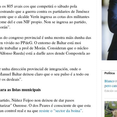
s os 805 avais cos que competirá o sábado pola
trando que a guerra contra os partidarios de Jiménez
nte que o alcalde Verín ingresa as cotas dos militantes
ome del e cun NIF propio. Non se ingresa ao partido,
orán”.
ras do congreso provincial é unha mostra máis dunha das
en vivido no PPdeG. O entorno de Baltar está moi
de traballar a prol de Morán. Consideran que o núcleo
Alfonso Rueda) está a darlle azos dende Compostela ao
unha dirección provincial de integración, onde o
Manuel Baltar deixou claro que o seu pulso é a todo ou
Política
 os desleais”.
Blanco r
pero can
ra as listas municipais
Edición xe
artido, Núñez Feijoo non deixou de dar pasos
tarizar” Ourense. O dos Peares é consciente de que esta
un control real e na que
resiste o “sector da boina”
.