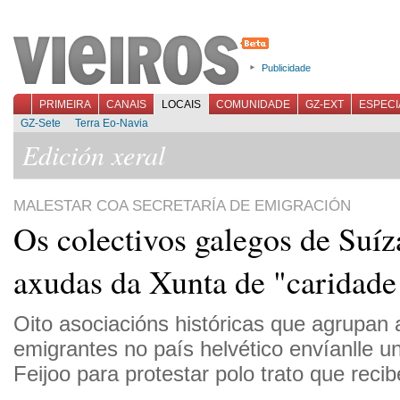
Publicidade
PRIMEIRA
CANAIS
LOCAIS
COMUNIDADE
GZ-EXT
ESPECI
GZ-Sete
Terra Eo-Navia
Edición xeral
MALESTAR COA SECRETARÍA DE EMIGRACIÓN
Os colectivos galegos de Suíza
axudas da Xunta de "caridade
Oito asociacións históricas que agrupan
emigrantes no país helvético envíanlle u
Feijoo para protestar polo trato que recib