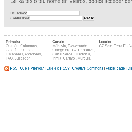
Se xa tes o teu nome en Vieiros, podes acceder de
Usuaria/o:
Contrasinal:
Primeira:
Canais:
Locais:
Opinión
,
Columnas
,
Máis Alá
,
Fwwwrando
,
GZ-Sete
,
Terra Eo-N
Galerías
,
Últimas
,
Galego.org
,
GZ-Deportiva
,
Escáneres
,
Anteriores
,
Canal Verde
,
Lusofonía
,
FAQ
,
Buscador
Irimia
,
Cartafol
,
Murguía
RSS
|
Que é Vieiros?
|
Que é o RSS?
|
Creative Commons
|
Publicidade
|
Di