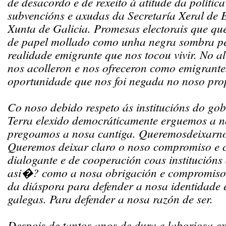
de desacordo e de rexeito á atitude da política
subvencións e axudas da Secretaría Xeral de
Xunta de Galicia. Promesas electorais que q
de papel mollado como unha negra sombra pe
realidade emigrante que nos tocou vivir. No al
nos acolleron e nos ofreceron como emigrant
oportunidade que nos foi negada no noso prop
Co noso debido respeto ás institucións do go
Terra elexido democráticamente erguemos a n
pregoamos a nosa cantiga. Queremosdeixarnos
Queremos deixar claro o noso compromiso e c
dialogante e de cooperación coas institución
asi�? como a nosa obrigación e compromiso c
da diáspora para defender a nosa identidade e
galegas. Para defender a nosa razón de ser.
Despois de tantos anos de dura e laboriosa ex