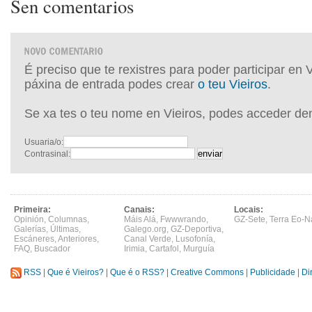
Sen comentarios
É preciso que te rexistres para poder participar en 
páxina de entrada podes crear
o teu Vieiros
.
Se xa tes o teu nome en Vieiros, podes acceder de
Usuaria/o:
Contrasinal:
Primeira:
Canais:
Locais:
Opinión
,
Columnas
,
Máis Alá
,
Fwwwrando
,
GZ-Sete
,
Terra Eo-N
Galerías
,
Últimas
,
Galego.org
,
GZ-Deportiva
,
Escáneres
,
Anteriores
,
Canal Verde
,
Lusofonía
,
FAQ
,
Buscador
Irimia
,
Cartafol
,
Murguía
RSS
|
Que é Vieiros?
|
Que é o RSS?
|
Creative Commons
|
Publicidade
|
Di