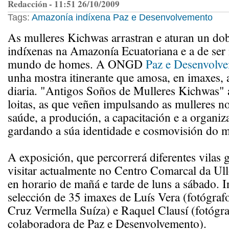
Redacción - 11:51 26/10/2009
Tags:
Amazonía
indíxena
Paz e Desenvolvemento
As mulleres Kichwas arrastran e aturan un dob
indíxenas na Amazonía Ecuatoriana e a de ser
mundo de homes. A ONGD
Paz e Desenvolv
unha mostra itinerante que amosa, en imaxes, 
diaria. "Antigos Soños de Mulleres Kichwas" 
loitas, as que veñen impulsando as mulleres n
saúde, a produción, a capacitación e a organiza
gardando a súa identidade e cosmovisión do m
A exposición, que percorrerá diferentes vilas 
visitar actualmente no Centro Comarcal da Ull
en horario de mañá e tarde de luns a sábado. 
selección de 35 imaxes de Luís Vera (fotógraf
Cruz Vermella Suíza) e Raquel Clausí (fotógra
colaboradora de Paz e Desenvolvemento).