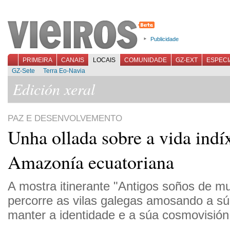
Publicidade
PRIMEIRA
CANAIS
LOCAIS
COMUNIDADE
GZ-EXT
ESPECI
GZ-Sete
Terra Eo-Navia
Edición xeral
PAZ E DESENVOLVEMENTO
Unha ollada sobre a vida indí
Amazonía ecuatoriana
A mostra itinerante "Antigos soños de m
percorre as vilas galegas amosando a súa
manter a identidade e a súa cosmovisió