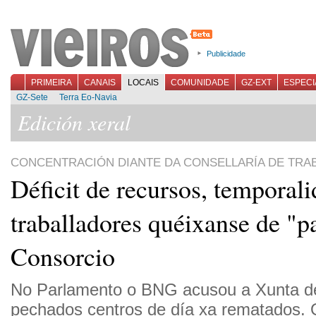
Publicidade
PRIMEIRA
CANAIS
LOCAIS
COMUNIDADE
GZ-EXT
ESPECI
GZ-Sete
Terra Eo-Navia
Edición xeral
CONCENTRACIÓN DIANTE DA CONSELLARÍA DE TRA
Déficit de recursos, temporali
traballadores quéixanse de "p
Consorcio
No Parlamento o BNG acusou a Xunta d
pechados centros de día xa rematados.