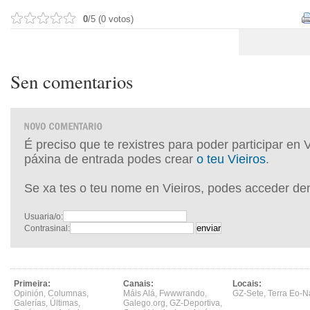
0
/5 (0 votos)
Sen comentarios
É preciso que te rexistres para poder participar en 
páxina de entrada podes crear
o teu Vieiros
.
Se xa tes o teu nome en Vieiros, podes acceder de
Usuaria/o:
Contrasinal:
Primeira:
Canais:
Locais:
Opinión
,
Columnas
,
Máis Alá
,
Fwwwrando
,
GZ-Sete
,
Terra Eo-N
Galerías
,
Últimas
,
Galego.org
,
GZ-Deportiva
,