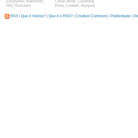
Escáneres
,
Anteriores
,
Canal Verde
,
Lusofonía
,
FAQ
,
Buscador
Irimia
,
Cartafol
,
Murguía
RSS
|
Que é Vieiros?
|
Que é o RSS?
|
Creative Commons
|
Publicidade
|
Di