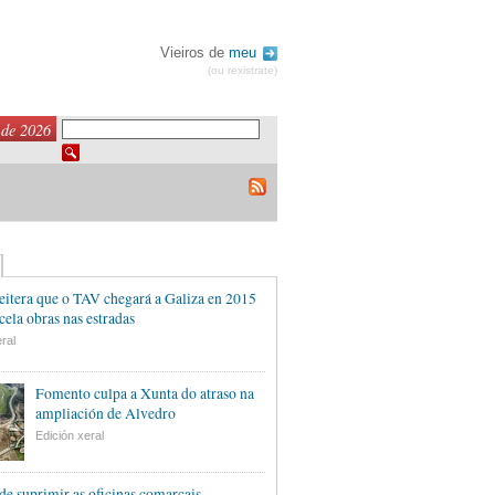
Vieiros de
meu
(ou rexistrate)
 de 2026
eitera que o TAV chegará a Galiza en 2015
cela obras nas estradas
ral
Fomento culpa a Xunta do atraso na
ampliación de Alvedro
Edición xeral
de suprimir as oficinas comarcais,