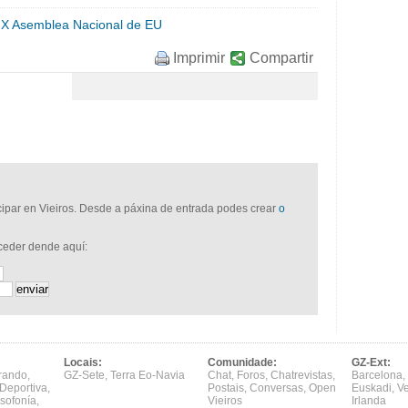
 X Asemblea Nacional de EU
Imprimir
Compartir
icipar en Vieiros. Desde a páxina de entrada podes crear
o
cceder dende aquí:
Locais:
Comunidade:
GZ-Ext:
rando
,
GZ-Sete
,
Terra Eo-Navia
Chat
,
Foros
,
Chatrevistas
,
Barcelona
,
Deportiva
,
Postais
,
Conversas
,
Open
Euskadi
,
V
sofonía
,
Vieiros
Irlanda