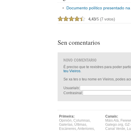
Documento político presentado na
4,43
/5 (7 votos)
Sen comentarios
É preciso que te rexistres para poder part
teu Vieiros
.
Se xa tes o teu nome en Vieiros, podes a
Usuaria/o:
Contrasinal:
Primeira:
Canais:
Opinión
,
Columnas
,
Máis Alá
,
Fwww
Galerías
,
Últimas
,
Galego.org
,
GZ-
Escáneres
,
Anteriores
,
Canal Verde
,
Lu