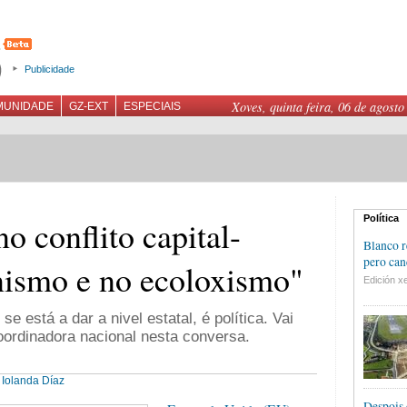
Publicidade
Xoves, quinta feira, 06 de agosto
MUNIDADE
GZ-EXT
ESPECIAIS
Política
 conflito capital-
Blanco r
pero can
inismo e no ecoloxismo"
Edición xe
 está a dar a nivel estatal, é política. Vai
coordinadora nacional nesta conversa.
Iolanda Díaz
Despois 