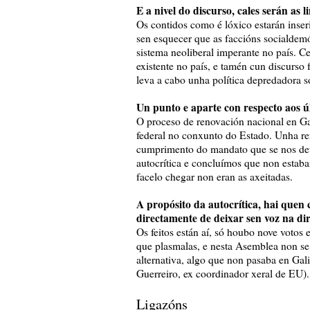
E a nivel do discurso, cales serán as l
Os contidos como é lóxico estarán inser
sen esquecer que as faccións socialdem
sistema neoliberal imperante no país. Ce
existente no país, e tamén cun discurso 
leva a cabo unha política depredadora 
Un punto e aparte con respecto aos úl
O proceso de renovación nacional en Gal
federal no conxunto do Estado. Unha ren
cumprimento do mandato que se nos de
autocrítica e concluímos que non estaba
facelo chegar non eran as axeitadas.
A propósito da autocrítica, hai quen 
directamente de deixar sen voz na di
Os feitos están aí, só houbo nove votos 
que plasmalas, e nesta Asemblea non se 
alternativa, algo que non pasaba en Ga
Guerreiro, ex coordinador xeral de EU).
Ligazóns