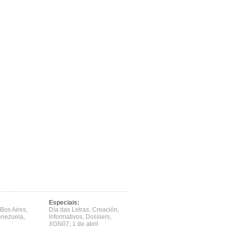
Especiais:
Bos Aires
,
Día das Letras
,
Creación
,
enezuela
,
Informativos
,
Dossiers
,
XGN07
,
1 de abril