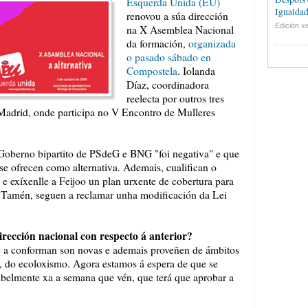
Esquerda Unida (EU)
Igualdad
renovou a súa dirección
Edición xe
na X Asemblea Nacional
da formación,
organizada
o pasado sábado en
Compostela
. Iolanda
Díaz, coordinadora
reelecta por outros tres
Madrid, onde participa no V Encontro de Mulleres
Goberno bipartito de PSdeG e BNG "foi negativa" e que
se ofrecen como alternativa. Ademais, cualifican o
 e exíxenlle a Feijoo un plan urxente de cobertura para
l. Tamén, seguen a reclamar unha modificación da Lei
rección nacional con respecto á anterior?
ue a conforman son novas e ademais proveñen de ámbitos
o, do ecoloxismo. Agora estamos á espera de que se
ibelmente xa a semana que vén, que terá que aprobar a