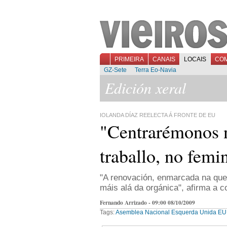
PRIMEIRA
CANAIS
LOCAIS
CO
GZ-Sete
Terra Eo-Navia
Edición xeral
IOLANDA DÍAZ REELECTA Á FRONTE DE EU
"Centrarémonos no
traballo, no fem
"A renovación, enmarcada na que se
máis alá da orgánica", afirma a 
Fernando Arrizado - 09:00 08/10/2009
Tags:
Asemblea Nacional
Esquerda Unida
EU