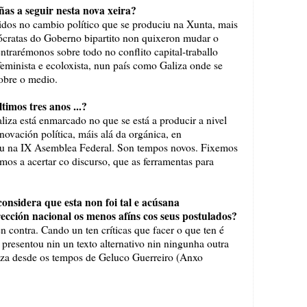
iñas a seguir nesta nova xeira?
idos no cambio político que se produciu na Xunta, mais
ócratas do Goberno bipartito non quixeron mudar o
ntrarémonos sobre todo no conflito capital-traballo
feminista e ecoloxista, nun país como Galiza onde se
sobre o medio.
timos tres anos ...?
iza está enmarcado no que se está a producir a nivel
ovación política, máis alá da orgánica, en
u na IX Asemblea Federal. Son tempos novos. Fixemos
mos a acertar co discurso, que as ferramentas para
considera que esta non foi tal e acúsana
rección nacional os menos afíns cos seus postulados?
en contra. Cando un ten críticas que facer o que ten é
presentou nin un texto alternativo nin ningunha outra
liza desde os tempos de Geluco Guerreiro (Anxo