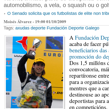
automobilismo, a vela, o squash ou o gol
O Senado solicita que os futbolistas de elite non tr
Moisés Álvarez - 19:00 01/10/2009
Tags:
axudas
deporte
Fundación Deporte Galego
A
Fundación Dep
acaba de facer pú
beneficiarios das
promoción do dep
Dos 1,5 millóns 
convocatoria, mái
repartíronse entr
para a organizaci
mentres que a can
destinouse ao ap
deportistas para 
en competicións.