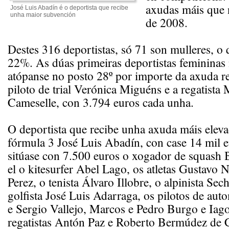
axudas máis que 
José Luis Abadín é o deportista que recibe
unha maior subvención
de 2008.
Destes 316 deportistas, só 71 son mulleres, o 
22%. As dúas primeiras deportistas femininas 
atópanse no posto 28º por importe da axuda re
piloto de trial Verónica Miguéns e a regatista 
Cameselle, con 3.794 euros cada unha.
O deportista que recibe unha axuda máis eleva
fórmula 3 José Luis Abadín, con case 14 mil 
sitúase con 7.500 euros o xogador de squash B
el o kitesurfer Abel Lago, os atletas Gustavo N
Perez, o tenista Álvaro Illobre, o alpinista Se
golfista José Luis Adarraga, os pilotos de au
e Sergio Vallejo, Marcos e Pedro Burgo e Iag
regatistas Antón Paz e Roberto Bermúdez de C