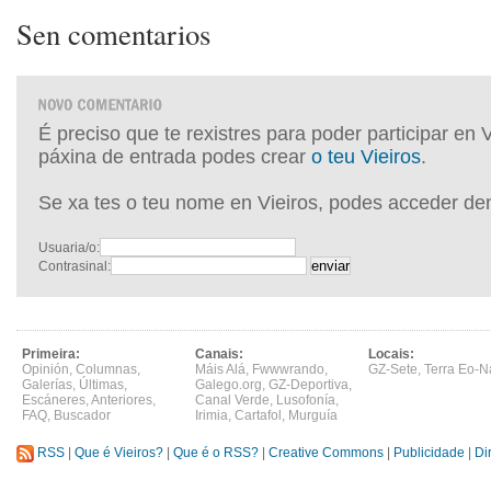
Sen comentarios
É preciso que te rexistres para poder participar en 
páxina de entrada podes crear
o teu Vieiros
.
Se xa tes o teu nome en Vieiros, podes acceder de
Usuaria/o:
Contrasinal:
Primeira:
Canais:
Locais:
Opinión
,
Columnas
,
Máis Alá
,
Fwwwrando
,
GZ-Sete
,
Terra Eo-N
Galerías
,
Últimas
,
Galego.org
,
GZ-Deportiva
,
Escáneres
,
Anteriores
,
Canal Verde
,
Lusofonía
,
FAQ
,
Buscador
Irimia
,
Cartafol
,
Murguía
RSS
|
Que é Vieiros?
|
Que é o RSS?
|
Creative Commons
|
Publicidade
|
Di