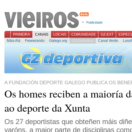
Publicidade
PRIMEIRA
CANAIS
LOCAIS
COMUNIDADE
GZ-EXT
ESPECI
Máis Alá
Fwwwrando
Galego.org
GZ-Deportiva
Canal Verde
Lusof
A FUNDACIÓN DEPORTE GALEGO PUBLICA OS BENEF
Os homes reciben a maioría d
ao deporte da Xunta
Os 27 deportistas que obteñen máis diñe
varóns, a maior parte de disciplinas com