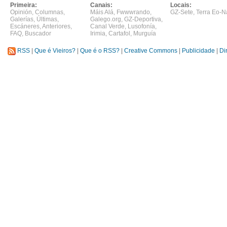
Primeira:
Canais:
Locais:
Opinión
,
Columnas
,
Máis Alá
,
Fwwwrando
,
GZ-Sete
,
Terra Eo-N
Galerías
,
Últimas
,
Galego.org
,
GZ-Deportiva
,
Escáneres
,
Anteriores
,
Canal Verde
,
Lusofonía
,
FAQ
,
Buscador
Irimia
,
Cartafol
,
Murguía
RSS
|
Que é Vieiros?
|
Que é o RSS?
|
Creative Commons
|
Publicidade
|
Di