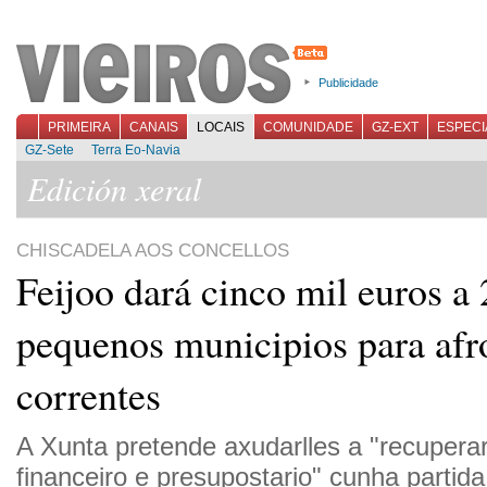
Publicidade
PRIMEIRA
CANAIS
LOCAIS
COMUNIDADE
GZ-EXT
ESPECI
GZ-Sete
Terra Eo-Navia
Edición xeral
CHISCADELA AOS CONCELLOS
Feijoo dará cinco mil euros a
pequenos municipios para afro
correntes
A Xunta pretende axudarlles a "recuperar 
financeiro e presupostario" cunha partida