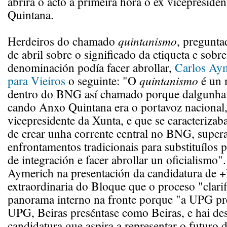
abrirá o acto a primeira hora o ex vicepreside
Quintana.
Herdeiros do chamado
quintanismo
, pregunt
de abril sobre o significado da etiqueta e sobre
denominación podía facer abrollar,
Carlos Ay
para Vieiros
o seguinte: "O
quintanismo
é un
dentro do BNG así chamado porque dalgunha
cando Anxo Quintana era o portavoz nacional
vicepresidente da Xunta, e que se caracterizab
de crear unha corrente central no BNG, super
enfrontamentos tradicionais para substituílos p
de integración e facer abrollar un oficialismo"
Aymerich na presentación da candidatura de
extraordinaria do Bloque que o proceso "clari
panorama interno na fronte porque "a UPG p
UPG, Beiras preséntase como Beiras, e hai de
candidatura que aspira a representar o futuro 