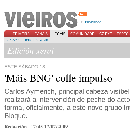
Publicidade
PRIMEIRA
CANAIS
LOCAIS
COMUNIDADE
GZ-EXT
ESPECI
GZ-Sete
Terra Eo-Navia
Edición xeral
ESTE SÁBADO 18
'Máis BNG' colle impulso
Carlos Aymerich, principal cabeza visíbel
realizará a intervención de peche do acto
forma, oficialmente, a este novo grupo i
Bloque.
Redacción - 17:45 17/07/2009