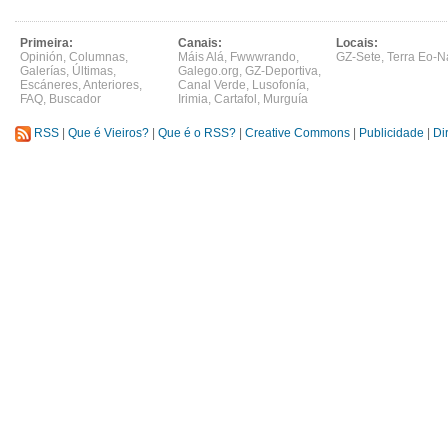
Primeira:
Canais:
Locais:
Opinión
,
Columnas
,
Máis Alá
,
Fwwwrando
,
GZ-Sete
,
Terra Eo-N
Galerías
,
Últimas
,
Galego.org
,
GZ-Deportiva
,
Escáneres
,
Anteriores
,
Canal Verde
,
Lusofonía
,
FAQ
,
Buscador
Irimia
,
Cartafol
,
Murguía
RSS
|
Que é Vieiros?
|
Que é o RSS?
|
Creative Commons
|
Publicidade
|
Di