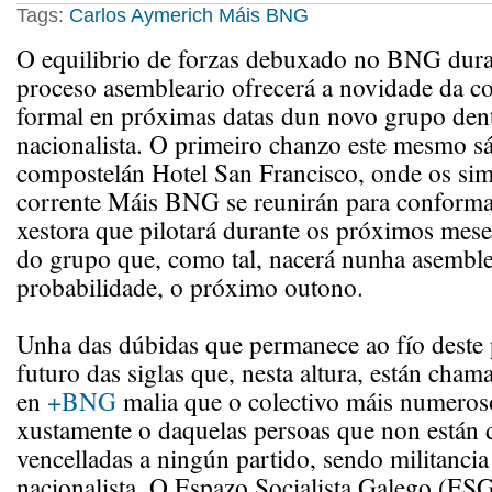
Tags:
Carlos Aymerich
Máis BNG
O equilibrio de forzas debuxado no BNG dura
proceso asembleario ofrecerá a novidade da c
formal en próximas datas dun novo grupo dent
nacionalista. O primeiro chanzo este mesmo s
compostelán Hotel San Francisco, onde os sim
corrente Máis BNG se reunirán para conform
xestora que pilotará durante os próximos mese
do grupo que, como tal, nacerá nunha asemblea
probabilidade, o próximo outono.
Unha das dúbidas que permanece ao fío deste 
futuro das siglas que, nesta altura, están cham
en
+BNG
malia que o colectivo máis numeroso
xustamente o daquelas persoas que non están 
vencelladas a ningún partido, sendo militancia
nacionalista. O Espazo Socialista Galego (ESG