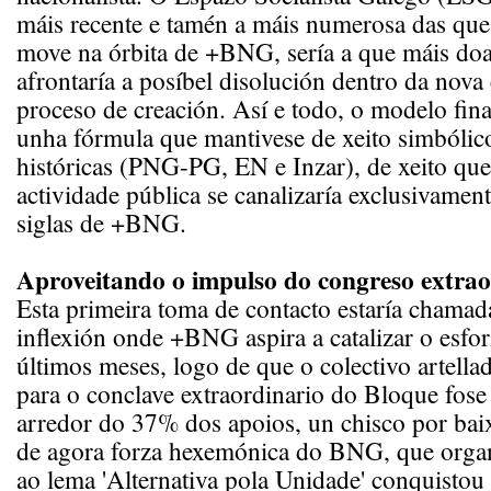
máis recente e tamén a máis numerosa das que 
move na órbita de +BNG, sería a que máis do
afrontaría a posíbel disolución dentro da nova 
proceso de creación. Así e todo, o modelo fin
unha fórmula que mantivese de xeito simbólico
históricas (PNG-PG, EN e Inzar), de xeito que 
actividade pública se canalizaría exclusivament
siglas de +BNG.
Aproveitando o impulso do congreso extrao
Esta primeira toma de contacto estaría chamad
inflexión onde +BNG aspira a catalizar o esf
últimos meses, logo de que o colectivo artella
para o conclave extraordinario do Bloque fos
arredor do 37% dos apoios, un chisco por bai
de agora forza hexemónica do BNG, que organ
ao lema 'Alternativa pola Unidade' conquisto