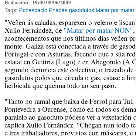
Redacción - 19:00 08/06/2009
Tags:
Ecoespacio
Enagás
gasodutos
Matar por mata
"Veñen ás caladas, esparexen o veleno e liscan
Xulio Fernández, de
"Matar por matar NON"
,
acontecementos que nos últimos días veñen p
monte. Galiza está conectada a través de gaso
Portugal e con Asturias, facendo que a súa re
estatal en Guitiriz (Lugo) e en Abegondo (A C
segundo denuncia este colectivo, o trazado de
gasodutos polos que circula o gas, estase a li
herbicida que queima todo ao seu paso.
"Tanto no ramal que baixa de Ferrol para Tui
Pontevedra a Ourense, como en todos os dema
paralelo ao gasoduto pódese ver a vexetación
explica Xulio Fernández. "Chegan nun todo t
e tres traballadores, provistos con máscaras, e