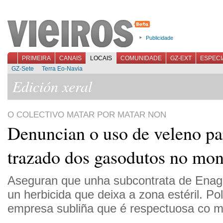
Publicidade
PRIMEIRA
CANAIS
LOCAIS
COMUNIDADE
GZ-EXT
ESPECI
GZ-Sete
Terra Eo-Navia
Edición xeral
O COLECTIVO MATAR POR MATAR NON
Denuncian o uso de veleno pa
trazado dos gasodutos no mon
Aseguran que unha subcontrata de Enagá
un herbicida que deixa a zona estéril. Pol
empresa subliña que é respectuosa co m