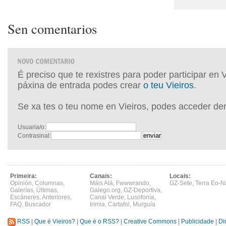
Sen comentarios
É preciso que te rexistres para poder participar en 
páxina de entrada podes crear
o teu Vieiros
.
Se xa tes o teu nome en Vieiros, podes acceder de
Usuaria/o:
Contrasinal:
Primeira:
Canais:
Locais:
Opinión
,
Columnas
,
Máis Alá
,
Fwwwrando
,
GZ-Sete
,
Terra Eo-N
Galerías
,
Últimas
,
Galego.org
,
GZ-Deportiva
,
Escáneres
,
Anteriores
,
Canal Verde
,
Lusofonía
,
FAQ
,
Buscador
Irimia
,
Cartafol
,
Murguía
RSS
|
Que é Vieiros?
|
Que é o RSS?
|
Creative Commons
|
Publicidade
|
Di