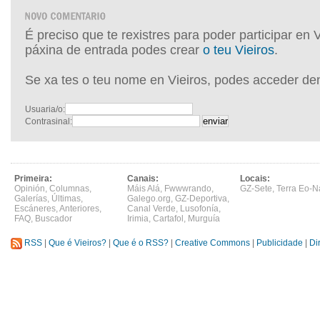
É preciso que te rexistres para poder participar en 
páxina de entrada podes crear
o teu Vieiros
.
Se xa tes o teu nome en Vieiros, podes acceder de
Usuaria/o:
Contrasinal:
Primeira:
Canais:
Locais:
Opinión
,
Columnas
,
Máis Alá
,
Fwwwrando
,
GZ-Sete
,
Terra Eo-N
Galerías
,
Últimas
,
Galego.org
,
GZ-Deportiva
,
Escáneres
,
Anteriores
,
Canal Verde
,
Lusofonía
,
FAQ
,
Buscador
Irimia
,
Cartafol
,
Murguía
RSS
|
Que é Vieiros?
|
Que é o RSS?
|
Creative Commons
|
Publicidade
|
Di