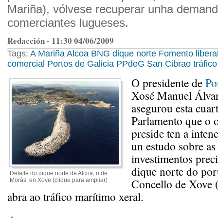
Mariña), vólvese recuperar unha deman
comerciantes lugueses.
Redacción - 11:30 04/06/2009
Tags:
A Mariña
Alcoa
BNG
dique norte
Fomento
libera
comercial
Portos de Galicia
PPdeG
San Cibrao
tráfic
O presidente de
Po
Xosé Manuel Álva
asegurou esta cuart
Parlamento que o 
preside ten a inten
un estudo sobre as 
investimentos prec
dique norte do po
Detalle do dique norte de Alcoa, o de
Concello de Xove 
Morás, en Xove (clique para ampliar)
abra ao tráfico marítimo xeral.