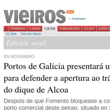
Publicidade
PRIMEIRA
CANAIS
LOCAIS
COMUNIDADE
GZ-EXT
ESPECI
GZ-Sete
Terra Eo-Navia
Edición xeral
EN NOVEMBRO
Portos de Galicia presentará 
para defender a apertura ao tr
do dique de Alcoa
Despois de que Fomento bloquease a co
porto comercial deste peirao, situado en