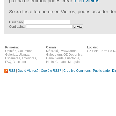
páxina de entrada podes crear
o teu Vieiros
.
Se xa tes o teu nome en Vieiros, podes acceder de
Usuaria/o:
Contrasinal:
Primeira:
Canais:
Locais:
Opinión
,
Columnas
,
Máis Alá
,
Fwwwrando
,
GZ-Sete
,
Terra Eo-N
Galerías
,
Últimas
,
Galego.org
,
GZ-Deportiva
,
Escáneres
,
Anteriores
,
Canal Verde
,
Lusofonía
,
FAQ
,
Buscador
Irimia
,
Cartafol
,
Murguía
RSS
|
Que é Vieiros?
|
Que é o RSS?
|
Creative Commons
|
Publicidade
|
Di