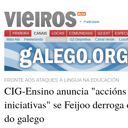
Publicidade
PRIMEIRA
CANAIS
LOCAIS
COMUNIDADE
GZ-EXT
ESPECI
Máis Alá
Fwwwrando
Galego.org
GZ-Deportiva
Canal Verde
Lusof
FRONTE AOS ATAQUES Á LINGUA NA EDUCACIÓN
CIG-Ensino anuncia "accións
iniciativas" se Feijoo derroga
do galego