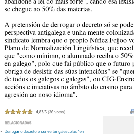
abandone á lei do máis forte", cando esa lexis
se chegue ao 50% das materias.
A pretensión de derrogar o decreto só se pod
perspectiva antigalega e unha mente colonizad
sindicato lembra que o propio Núñez Feijoo vo
Plano de Normalización Lingüística, que recol
que "como mínimo, o alumnado reciba o 50% 
en galego", polo que fai público que o futuro 
obriga de desistir das súas intencións" se "que
de todos os galegos e galegas", ou CIG-Ensino
accións e iniciativas no ámbito do ensino para
agresión ao noso idioma".
4,83
/5 (36 votos)
Derrogar o decreto e converter galescolas "en