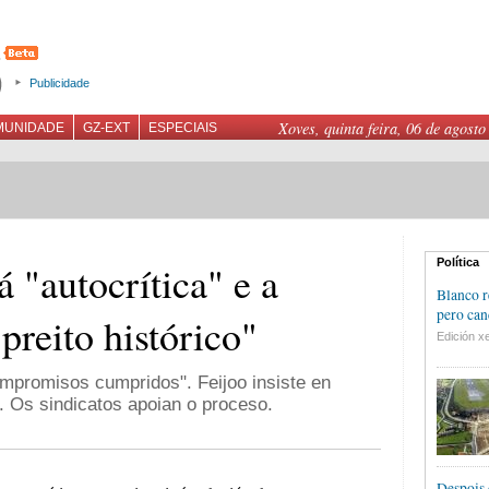
Publicidade
Xoves, quinta feira, 06 de agosto
MUNIDADE
GZ-EXT
ESPECIAIS
Política
 "autocrítica" e a
Blanco r
pero can
preito histórico"
Edición xe
mpromisos cumpridos". Feijoo insiste en
. Os sindicatos apoian o proceso.
Despois 