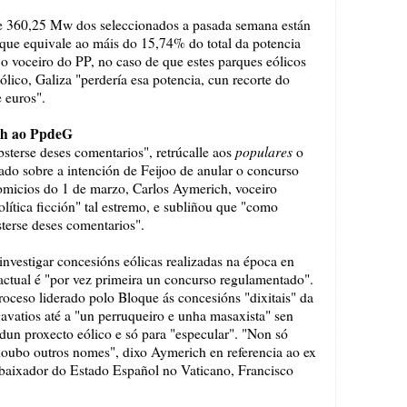
de 360,25 Mw dos seleccionados a pasada semana están
o que equivale ao máis do 15,74% do total da potencia
 o voceiro do PP, no caso de que estes parques eólicos
lico, Galiza "perdería esa potencia, cun recorte do
 euros".
ch ao PpdeG
populares
terse deses comentarios", retrúcalle aos
o
do sobre a intención de Feijoo de anular o concurso
comicios do 1 de marzo, Carlos Aymerich, voceiro
lítica ficción" tal estremo, e subliñou que "como
terse deses comentarios".
nvestigar concesións eólicas realizadas na época en
ctual é "por vez primeira un concurso regulamentado".
oceso liderado polo Bloque ás concesións "dixitais" da
vatios até a "un perruqueiro e unha masaxista" sen
dun proxecto eólico e só para "especular". "Non só
oubo outros nomes", dixo Aymerich en referencia ao ex
embaixador do Estado Español no Vaticano, Francisco