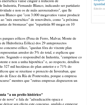
a enerxética vanse cinguir á redución de
Igualdad
de Industria, Fernando Blanco, indicando ser partidario
Edición xe
tividade e non os de máis aeroxeradores", que lle
rmou Blanco que "con 3.000 megavatios vanse producir
o ao "mix enerxético" de renovábeis, como "a próxima
antas de biomasas" que "repartirán 80 megas en 10
s parques eólicos (Pena de Ferro, Malvar, Monte de
 de Hidrofreixa Eólica) dos 29 anteproxectos
no concurso eólico, "quedan fóra do vixente plan
 representan arredor do 5% do total, e explicou que
to. Segundo o responsábel de Industria, "cumpriuse co
ente e non a unha hipotética" e, ao respecto, detallou
 de 327 mil hectáreas do plan anterior e o 71% do
ificou que se rexeitase o proxecto de Inveraban, que
lado de Ence da Ría de Pontevedra, porque a empresa
curso" mentres que "outras empresas dispuxeron un
nta "a un preito histórico"
ar de novo" e fala de "adxudicación opaca e
e deixar sen efecto este concurso, anulalo e empezar