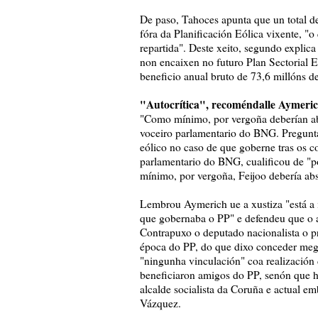
De paso, Tahoces apunta que un total 
fóra da Planificación Eólica vixente, "
repartida". Deste xeito, segundo explica
non encaixen no futuro Plan Sectorial Eó
beneficio anual bruto de 73,6 millóns de
"Autocrítica", recoméndalle Aymeri
"Como mínimo, por vergoña deberían abs
voceiro parlamentario do BNG. Pregunta
eólico no caso de que goberne tras os 
parlamentario do BNG, cualificou de "po
mínimo, por vergoña, Feijoo debería abs
Lembrou Aymerich ue a xustiza "está a i
que gobernaba o PP" e defendeu que o a
Contrapuxo o deputado nacionalista o pr
época do PP, do que dixo conceder mega
"ningunha vinculación" coa realización 
beneficiaron amigos do PP, senón que h
alcalde socialista da Coruña e actual 
Vázquez.