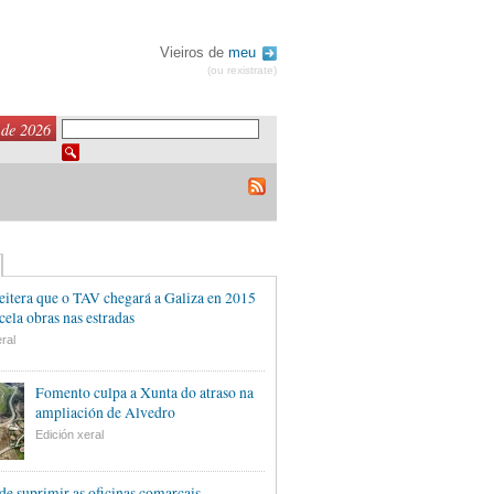
Vieiros de
meu
(ou rexistrate)
 de 2026
eitera que o TAV chegará a Galiza en 2015
cela obras nas estradas
ral
Fomento culpa a Xunta do atraso na
ampliación de Alvedro
Edición xeral
de suprimir as oficinas comarcais,