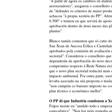
"A partir de agora os cambios en materi
aeroxeradores", asegurou o conselleiro 
de "defender os criterios de maior produ
achacou "á propia xestión do PP". Afi
6.500" e teimou en que servirá de apoi
aprobación dentro de dous meses das pl
plantas".
Blanco tamén comentou que só catro do
San Xoan de Aucosa Eólica e Castrelada
aprobados pola comisión de avaliación 
sectorial". Considerou o conselleiro que
dependerán da aprobación do novo decre
compromiso respecto á Rede Natura exist
que o novo plan sectorial reducirá mais
impacto ambiental. Por outra parte, xust
levaba asociado na súa proposta o tras
"non cumpriu co baremo imposto no con
plan técnico e económico mellor".
O PP di que Industria condenou a Xu
Feijoo insiste en "anulalo todo e empez
especulativa". "Non hai máis remedio qu