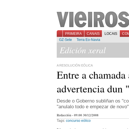
PRIMEIRA
CANAIS
LOCAIS
CO
GZ-Sete
Terra Eo-Navia
Edición xeral
A RESOLUCIÓN EÓLICA
Entre a chamada á
advertencia dun "
Desde o Goberno subliñan os "co
"anulalo todo e empezar de novo"
Redacción - 09:00 30/12/2008
Tags:
concurso eólico