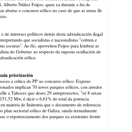
, Alberto Núñez Feijoo, quen xa durante a fin de
ar abaixo o concurso eólico no caso de que as urnas lle
rzo.
e de intereses políticos detrás desta adxudicación ilegal
nterpretando que socialistas e nacionalistas "cobren e
s escuras". Ao fío, aproveitou Feijoo para lembrar as
ialista do Goberno ao respecto da suposta ocultación de
dxudicación eólica.
mala priorización
oces a crítica do PP ao concurso eólico. Expuxo
ionados implican 70 novos parques eólicos, con arredor
elle a Tahoces que deses 29 anteproxectos, "só 8 sexan
151,52 Mw, é dicir o 6,61% do total da potencia
P en materia de Industria que o documento de referencia
o plan sectorial eólico de Galiza, sinala textualmente
rase o repotenciamento dos parques xa existentes fronte