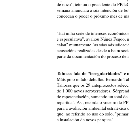
de novo", teimou o presidente do PPdeG
semana anunciara a súa intención de bot
concedan o poder o próximo mes de ma
"Hai unha serie de intereses económicos 
e especulativa", avaliou Núñez Feijoo, i
calan" mutuamente "as súas adxudicación
acusacións realizadas desde a beira soc
parte da documentación do proceso de a
Tahoces fala de "irregularidades" e 
Máis polo miúdo debullou Bernardo Tah
Tahoces que os 29 anteproxectos selecc
de 1.000 novos aeroxeradores. Sórprend
de repotenciación, sumando un total de 
repartida". Así, recorda o voceiro do P
para a avaliación ambiental estratéxica d
que, no referido ao uso do solo, "prima
a instalación de novos parques".