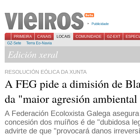
Publicidade
PRIMEIRA
CANAIS
LOCAIS
COMUNIDADE
GZ-EXT
ESPECI
GZ-Sete
Terra Eo-Navia
Edición xeral
RESOLUCIÓN EÓLICA DA XUNTA
A FEG pide a dimisión de Bla
da "maior agresión ambiental 
A Federación Ecoloxista Galega asegura
concesión dos muíños é de "dubidosa leg
advirte de que "provocará danos irreversí