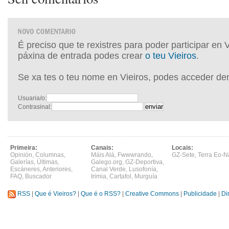
É preciso que te rexistres para poder participar en 
páxina de entrada podes crear
o teu Vieiros
.
Se xa tes o teu nome en Vieiros, podes acceder de
Usuaria/o:
Contrasinal:
Primeira:
Canais:
Locais:
Opinión
,
Columnas
,
Máis Alá
,
Fwwwrando
,
GZ-Sete
,
Terra Eo-N
Galerías
,
Últimas
,
Galego.org
,
GZ-Deportiva
,
Escáneres
,
Anteriores
,
Canal Verde
,
Lusofonía
,
FAQ
,
Buscador
Irimia
,
Cartafol
,
Murguía
RSS
|
Que é Vieiros?
|
Que é o RSS?
|
Creative Commons
|
Publicidade
|
Di